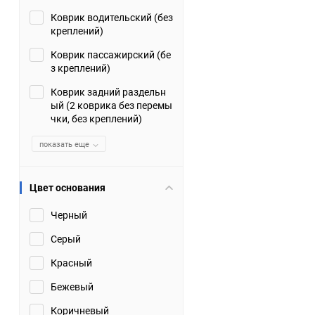
Коврик водительский (без
Suzuki
TATA
креплений)
Tianye
Tofas
Коврик пассажирский (бе
з креплений)
Volkswagen
Volvo
Коврик задний раздельн
ый (2 коврика без перемы
чки, без креплений)
Zotye
ЗАЗ
показать еще
Москвич
СМЗ
Цвет основания
Черный
Серый
Красный
Бежевый
Коричневый