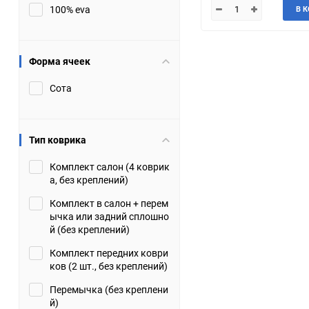
100% eva
В 
JMC
Jaguar
Lamborghini
Lancia
Форма ячеек
Сота
Lincoln
Luxgen
Maserati
Maybach
Тип коврика
Metrocab
Mitsubishi
Комплект салон (4 коврик
а, без креплений)
Opel
PUCH
Комплект в салон + перем
ычка или задний сплошно
Porsche
Proton
й (без креплений)
Комплект передних коври
Rover
SEAT
ков (2 шт., без креплений)
Перемычка (без креплени
ShuangHuan
Skoda
й)