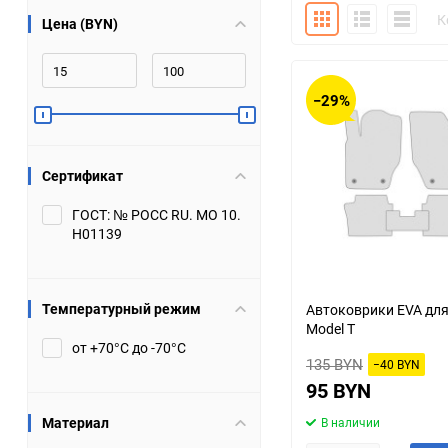
Плитка
Подробно
Компакт
К
Цена (BYN)
Bugatti
Cadillac
Chery
Chevrolet
−29%
DW Hower
Dacia
Сертификат
Datsun
De Tomaso
ГОСТ: № РОСС RU. МО 10.
Н01139
DongFeng
Doninvest
Ferrari
Fiat
Температурный режим
Автоковрики EVA для
Model T
Geely
Genesis
от +70°С до -70°С
135 BYN
−40 BYN
Hanomag
Haval
95 BYN
Материал
В наличии
Hummer
Hyundai