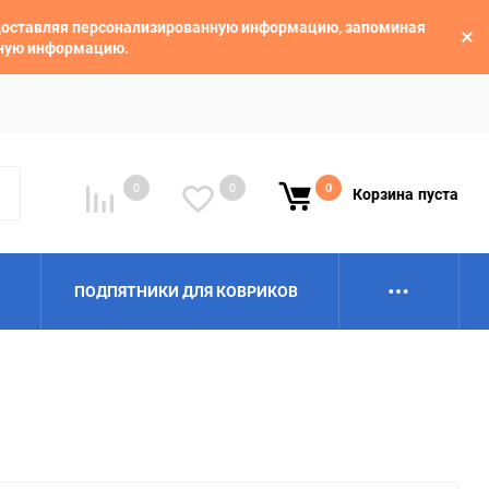
едоставляя персонализированную информацию, запоминая
ьную информацию.
0
0
0
Корзина
пуста
ПОДПЯТНИКИ ДЛЯ КОВРИКОВ
Alpina
Aro
BAIC
BelGee
Borgward
Brilliance