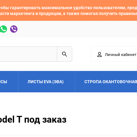
 чтобы гарантировать максимальное удобство пользователям, пр
асти маркетинга и продукции, а также помогая получить правил
Личный кабинет
ЙСЫ
ЛИСТЫ EVA (ЭВА)
СТРОПА ОКАНТОВОЧНАЯ
Adler
Alfa Romeo
del T под заказ
Audi
Austin
Buick
BYD