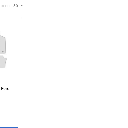
но
ол-во:
30
Chana
ChangFeng
30
Chrysler
Citroen
60
Dadi
Daewoo
90
DeLorean
Delage
150
Eagle
Excalibur
Ford
Foton
 Ford
Geo
Great Wall
Hawtai
Honda
Infiniti
Iran Khodro