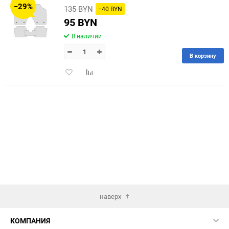
−29%
135 BYN
−40 BYN
60
95 BYN
В наличии
90
В корзину
150
Добавить
Добавить
в
к
избранное
сравнению
наверх
КОМПАНИЯ