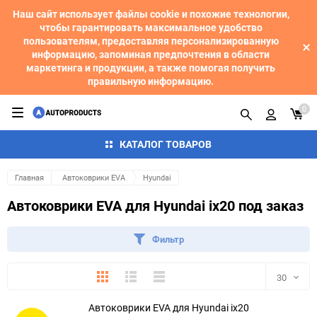
Наш сайт использует файлы cookie и похожие технологии,
чтобы гарантировать максимальное удобство
пользователям, предоставляя персонализированную
информацию, запоминая предпочтения в области
маркетинга и продукции, а также помогая получить
правильную информацию.
0
КАТАЛОГ ТОВАРОВ
Главная
Автоковрики EVA
Hyundai
Автоковрики EVA для Hyundai ix20 под заказ
Фильтр
Плитка
Подробно
Компактно
30
Автоковрики EVA для Hyundai ix20
30