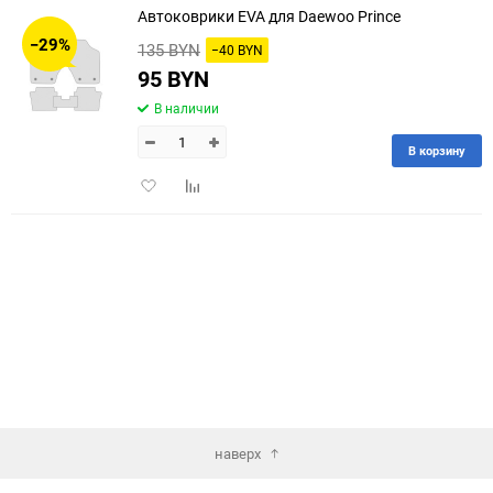
Автоковрики EVA для Daewoo Prince
30
−29%
135 BYN
−40 BYN
60
95 BYN
В наличии
90
В корзину
150
Добавить
Добавить
в
к
избранное
сравнению
наверх