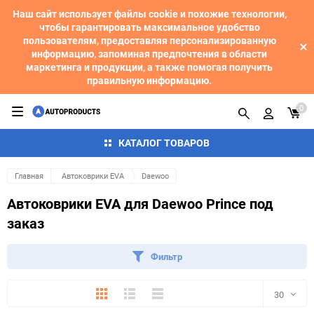
Наш сайт использует файлы cookie и похожие технологии,
чтобы гарантировать максимальное удобство
пользователям, предоставляя персонализированную
информацию, запоминая предпочтения в области
маркетинга и продукции, а также помогая получить
правильную информацию.
0
КАТАЛОГ ТОВАРОВ
Главная
Автоковрики EVA
Daewoo
Автоковрики EVA для Daewoo Prince под
заказ
Фильтр
Плитка
Подробно
Компактно
30