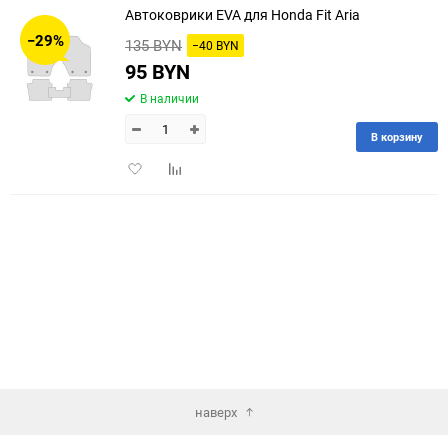
Автоковрики EVA для Honda Fit Aria
30
−29%
135 BYN
−40 BYN
60
95 BYN
В наличии
90
В корзину
150
Добавить
Добавить
в
к
избранное
сравнению
наверх