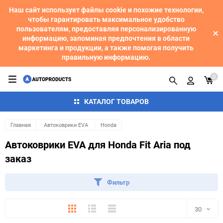
Наш сайт использует файлы cookie и похожие технологии,
чтобы гарантировать максимальное удобство
пользователям, предоставляя персонализированную
информацию, запоминая предпочтения в области
маркетинга и продукции, а также помогая получить
правильную информацию.
0
КАТАЛОГ ТОВАРОВ
Главная
Автоковрики EVA
Honda
Автоковрики EVA для Honda Fit Aria под
заказ
Фильтр
Плитка
Подробно
Компактно
30