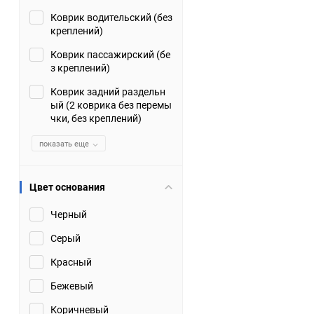
Коврик водительский (без
Suzuki
TATA
креплений)
Tianye
Tofas
Коврик пассажирский (бе
з креплений)
Volkswagen
Volvo
Коврик задний раздельн
ый (2 коврика без перемы
чки, без креплений)
Zotye
ЗАЗ
показать еще
Москвич
СМЗ
Цвет основания
Черный
Серый
Красный
Бежевый
Коричневый