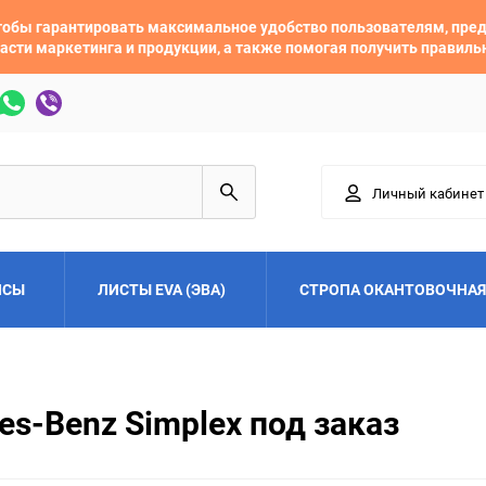
 чтобы гарантировать максимальное удобство пользователям, пр
асти маркетинга и продукции, а также помогая получить правил
Личный кабинет
ЙСЫ
ЛИСТЫ EVA (ЭВА)
СТРОПА ОКАНТОВОЧНАЯ
Adler
Alfa Romeo
s-Benz Simplex под заказ
Audi
Austin
Buick
BYD