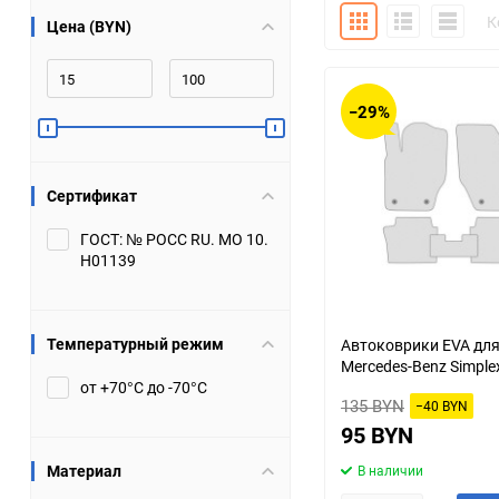
Плитка
Подробно
Компакт
К
Цена (BYN)
Bugatti
Cadillac
Chery
Chevrolet
−29%
DW Hower
Dacia
Сертификат
Datsun
De Tomaso
ГОСТ: № РОСС RU. МО 10.
Н01139
DongFeng
Doninvest
Ferrari
Fiat
Температурный режим
Автоковрики EVA дл
Mercedes-Benz Simple
Geely
Genesis
от +70°С до -70°С
135 BYN
−40 BYN
Hanomag
Haval
95 BYN
Материал
В наличии
Hummer
Hyundai