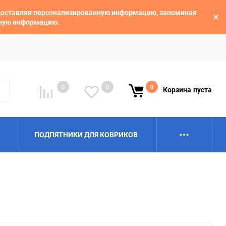
едоставляя персонализированную информацию, запоминая
ьную информацию.
0
0
0
Корзина
пуста
ПОДПЯТНИКИ ДЛЯ КОВРИКОВ
Alpina
Aro
BAIC
BelGee
Borgward
Brilliance