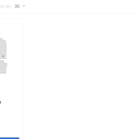
но
ол-во:
30
Chana
ChangFeng
30
Chrysler
Citroen
60
Dadi
Daewoo
90
DeLorean
Delage
150
Eagle
Excalibur
Ford
Foton
я
x
Geo
Great Wall
Hawtai
Honda
Infiniti
Iran Khodro