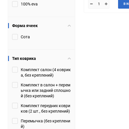
100% eva
В 
JMC
Jaguar
Lamborghini
Lancia
Форма ячеек
Сота
Lincoln
Luxgen
Maserati
Maybach
Тип коврика
Metrocab
Mitsubishi
Комплект салон (4 коврик
а, без креплений)
Opel
PUCH
Комплект в салон + перем
ычка или задний сплошно
Porsche
Proton
й (без креплений)
Комплект передних коври
Rover
SEAT
ков (2 шт., без креплений)
Перемычка (без креплени
ShuangHuan
Skoda
й)