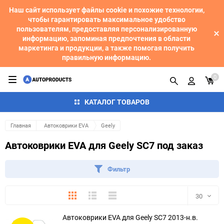
Наш сайт использует файлы cookie и похожие технологии,
чтобы гарантировать максимальное удобство
пользователям, предоставляя персонализированную
информацию, запоминая предпочтения в области
маркетинга и продукции, а также помогая получить
правильную информацию.
0
КАТАЛОГ ТОВАРОВ
Главная
Автоковрики EVA
Geely
Автоковрики EVA для Geely SC7 под заказ
Фильтр
Плитка
Подробно
Компактно
30
Автоковрики EVA для Geely SC7 2013-н.в.
30