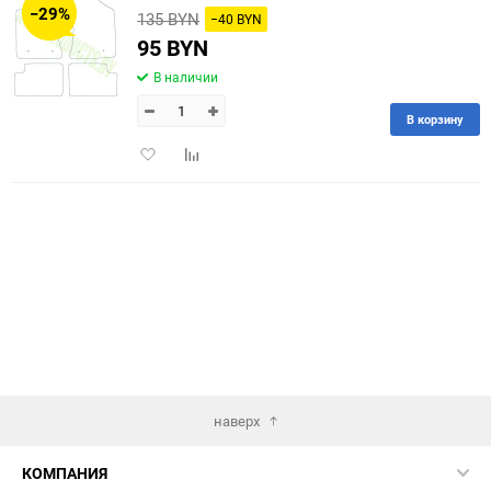
−29%
135 BYN
−40 BYN
60
95 BYN
В наличии
90
В корзину
150
Добавить
Добавить
в
к
избранное
сравнению
наверх
КОМПАНИЯ