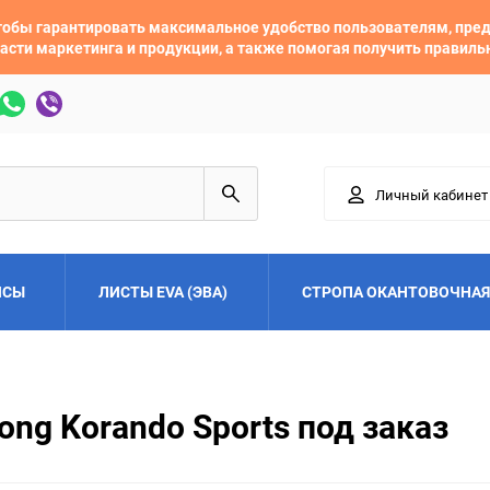
 чтобы гарантировать максимальное удобство пользователям, пр
асти маркетинга и продукции, а также помогая получить правил
Личный кабинет
ЙСЫ
ЛИСТЫ EVA (ЭВА)
СТРОПА ОКАНТОВОЧНАЯ
Adler
Alfa Romeo
ng Korando Sports под заказ
Audi
Austin
Buick
BYD