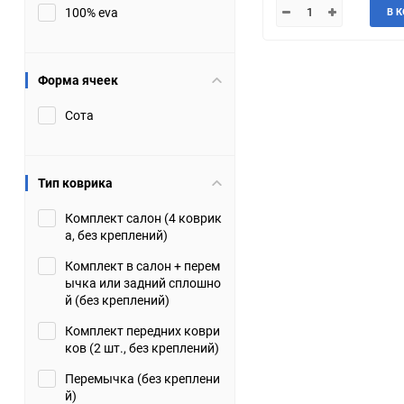
100% eva
В 
JMC
Jaguar
Lamborghini
Lancia
Форма ячеек
Сота
Lincoln
Luxgen
Maserati
Maybach
Тип коврика
Metrocab
Mitsubishi
Комплект салон (4 коврик
а, без креплений)
Opel
PUCH
Комплект в салон + перем
ычка или задний сплошно
Porsche
Proton
й (без креплений)
Комплект передних коври
Rover
SEAT
ков (2 шт., без креплений)
Перемычка (без креплени
ShuangHuan
Skoda
й)