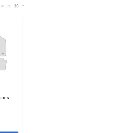
но
ол-во:
30
Chana
ChangFeng
30
Chrysler
Citroen
60
Dadi
Daewoo
90
DeLorean
Delage
150
Eagle
Excalibur
Ford
Foton
я
ports
Geo
Great Wall
Hawtai
Honda
Infiniti
Iran Khodro