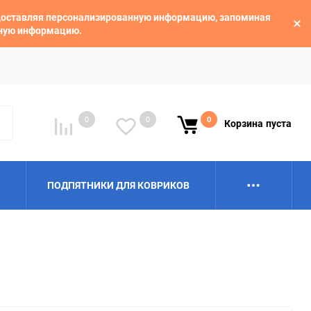
едоставляя персонализированную информацию, запоминая
ьную информацию.
0
0
0
Корзина
пуста
ПОДПЯТНИКИ ДЛЯ КОВРИКОВ
Alpina
Aro
BAIC
BelGee
Borgward
Brilliance