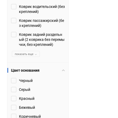
Коврик водительский (без
Suzuki
TATA
креплений)
Tianye
Tofas
Коврик пассажирский (бе
з креплений)
Volkswagen
Volvo
Коврик задний раздельн
ый (2 коврика без перемы
чки, без креплений)
Zotye
ЗАЗ
показать еще
Москвич
СМЗ
Цвет основания
Черный
Серый
Красный
Бежевый
Коричневый