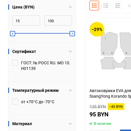
Плитка
Подробно
Компакт
К
Цена (BYN)
Bugatti
Cadillac
Chery
Chevrolet
−29%
DW Hower
Dacia
Сертификат
Datsun
De Tomaso
ГОСТ: № РОСС RU. МО 10.
Н01139
DongFeng
Doninvest
Ferrari
Fiat
Температурный режим
Автоковрики EVA дл
SsangYong Korando S
Geely
Genesis
от +70°С до -70°С
135 BYN
−40 BYN
Hanomag
Haval
95 BYN
Материал
В наличии
Hummer
Hyundai