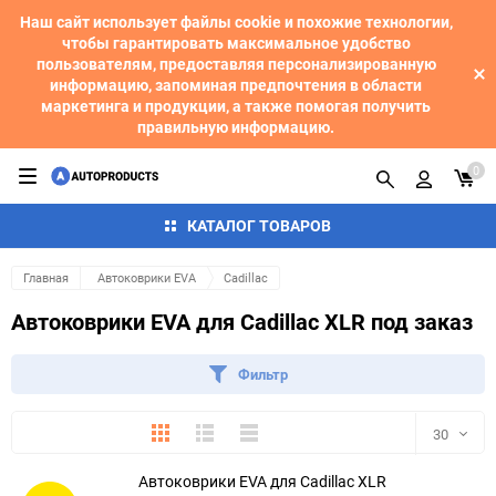
Наш сайт использует файлы cookie и похожие технологии,
чтобы гарантировать максимальное удобство
пользователям, предоставляя персонализированную
информацию, запоминая предпочтения в области
маркетинга и продукции, а также помогая получить
правильную информацию.
0
КАТАЛОГ ТОВАРОВ
Главная
Автоковрики EVA
Cadillac
Автоковрики EVA для Cadillac XLR под заказ
Фильтр
Плитка
Подробно
Компактно
30
Автоковрики EVA для Cadillac XLR
30