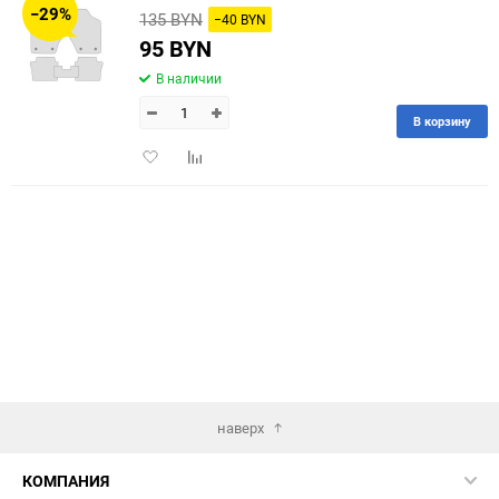
−29%
135 BYN
−40 BYN
60
95 BYN
В наличии
90
В корзину
150
Добавить
Добавить
в
к
избранное
сравнению
наверх
КОМПАНИЯ