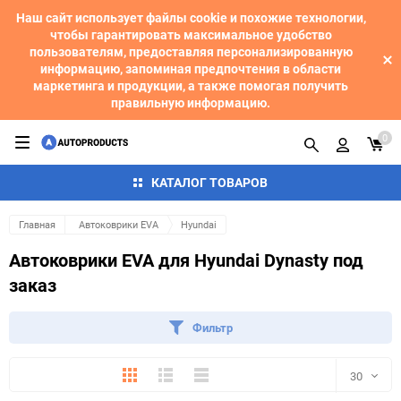
Наш сайт использует файлы cookie и похожие технологии,
чтобы гарантировать максимальное удобство
пользователям, предоставляя персонализированную
информацию, запоминая предпочтения в области
маркетинга и продукции, а также помогая получить
правильную информацию.
0
КАТАЛОГ ТОВАРОВ
Главная
Автоковрики EVA
Hyundai
Автоковрики EVA для Hyundai Dynasty под
заказ
Фильтр
Плитка
Подробно
Компактно
30