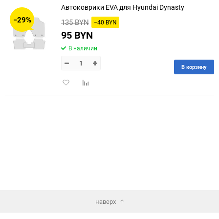
Автоковрики EVA для Hyundai Dynasty
30
−29%
135 BYN
−40 BYN
60
95 BYN
В наличии
90
В корзину
150
Добавить
Добавить
в
к
избранное
сравнению
наверх