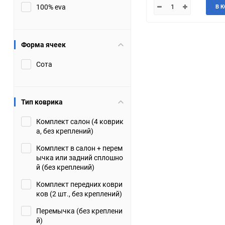
100% eva
В 
JMC
Jaguar
Lamborghini
Lancia
Форма ячеек
Сота
Lincoln
Luxgen
Maserati
Maybach
Тип коврика
Metrocab
Mitsubishi
Комплект салон (4 коврик
а, без креплений)
Opel
PUCH
Комплект в салон + перем
ычка или задний сплошно
Porsche
Proton
й (без креплений)
Комплект передних коври
Rover
SEAT
ков (2 шт., без креплений)
Перемычка (без креплени
ShuangHuan
Skoda
й)