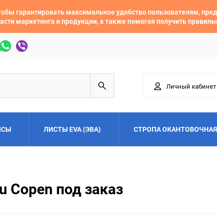
 чтобы гарантировать максимальное удобство пользователям, пр
асти маркетинга и продукции, а также помогая получить правил
Личный кабинет
ЙСЫ
ЛИСТЫ EVA (ЭВА)
СТРОПА ОКАНТОВОЧНАЯ
Adler
Alfa Romeo
u Copen под заказ
Audi
Austin
Buick
BYD