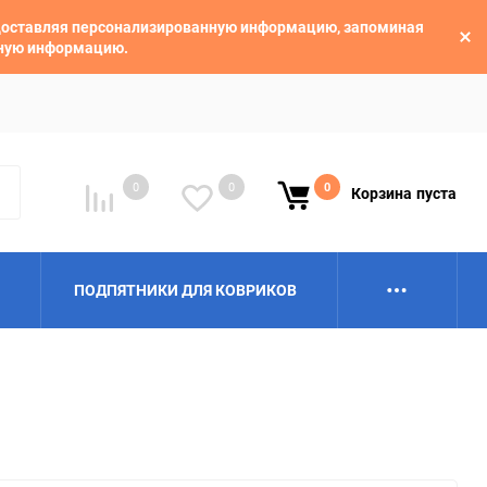
едоставляя персонализированную информацию, запоминая
ьную информацию.
0
0
0
Корзина
пуста
ПОДПЯТНИКИ ДЛЯ КОВРИКОВ
Alpina
Aro
BAIC
BelGee
Borgward
Brilliance