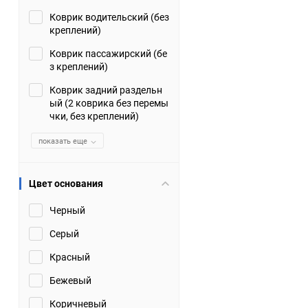
Коврик водительский (без
Suzuki
TATA
креплений)
Tianye
Tofas
Коврик пассажирский (бе
з креплений)
Volkswagen
Volvo
Коврик задний раздельн
ый (2 коврика без перемы
чки, без креплений)
Zotye
ЗАЗ
показать еще
Москвич
СМЗ
Цвет основания
Черный
Серый
Красный
Бежевый
Коричневый