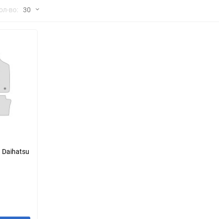
но
ол-во:
30
Chana
ChangFeng
30
Chrysler
Citroen
60
Dadi
Daewoo
90
DeLorean
Delage
150
Eagle
Excalibur
Ford
Foton
 Daihatsu
Geo
Great Wall
Hawtai
Honda
Infiniti
Iran Khodro