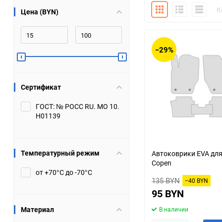
Плитка
Подробно
Компакт
К
Цена (BYN)
Bugatti
Cadillac
Chery
Chevrolet
−29%
DW Hower
Dacia
Сертификат
Datsun
De Tomaso
ГОСТ: № РОСС RU. МО 10.
Н01139
DongFeng
Doninvest
Ferrari
Fiat
Температурный режим
Автоковрики EVA для
Copen
Geely
Genesis
от +70°С до -70°С
135 BYN
−40 BYN
Hanomag
Haval
95 BYN
Материал
В наличии
Hummer
Hyundai