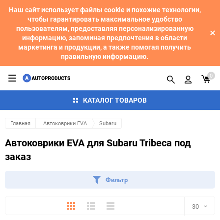
Наш сайт использует файлы cookie и похожие технологии,
чтобы гарантировать максимальное удобство
пользователям, предоставляя персонализированную
информацию, запоминая предпочтения в области
маркетинга и продукции, а также помогая получить
правильную информацию.
0
КАТАЛОГ ТОВАРОВ
Главная
Автоковрики EVA
Subaru
Автоковрики EVA для Subaru Tribeca под
заказ
Фильтр
Плитка
Подробно
Компактно
30