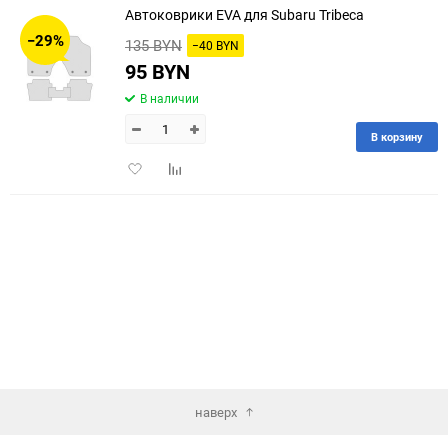
Автоковрики EVA для Subaru Tribeca
30
−29%
135 BYN
−40 BYN
60
95 BYN
В наличии
90
В корзину
150
Добавить
Добавить
в
к
избранное
сравнению
наверх