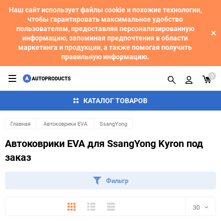
Наш сайт использует файлы cookie и похожие технологии,
чтобы гарантировать максимальное удобство
пользователям, предоставляя персонализированную
информацию, запоминая предпочтения в области
маркетинга и продукции, а также помогая получить
правильную информацию.
0
КАТАЛОГ ТОВАРОВ
Главная
Автоковрики EVA
SsangYong
Автоковрики EVA для SsangYong Kyron под
заказ
Фильтр
Плитка
Подробно
Компактно
30