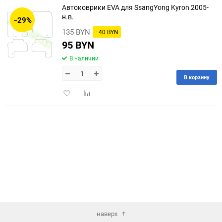
Автоковрики EVA для SsangYong Kyron 2005-
30
н.в.
−29%
135 BYN
−40 BYN
60
95 BYN
90
В наличии
150
В корзину
Добавить
Добавить
в
к
избранное
сравнению
наверх