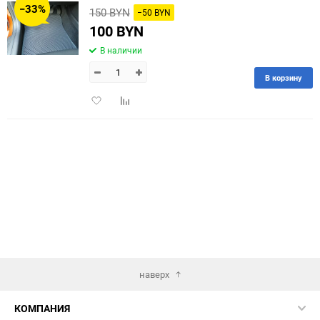
−33%
150 BYN
−50 BYN
60
100 BYN
В наличии
90
В корзину
150
Добавить
Добавить
в
к
избранное
сравнению
наверх
КОМПАНИЯ