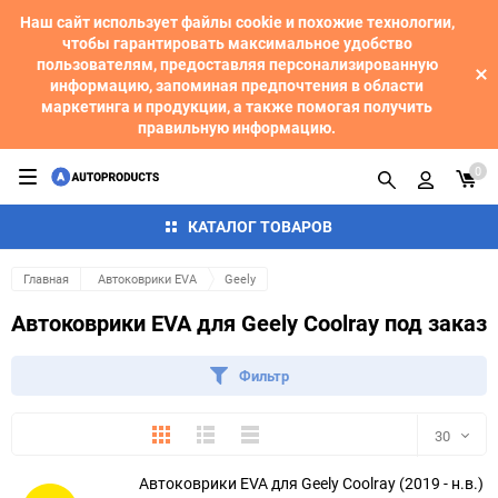
Наш сайт использует файлы cookie и похожие технологии,
чтобы гарантировать максимальное удобство
пользователям, предоставляя персонализированную
информацию, запоминая предпочтения в области
маркетинга и продукции, а также помогая получить
правильную информацию.
0
КАТАЛОГ ТОВАРОВ
Главная
Автоковрики EVA
Geely
Автоковрики EVA для Geely Coolray под заказ
Фильтр
Плитка
Подробно
Компактно
30
Автоковрики EVA для Geely Coolray (2019 - н.в.)
30