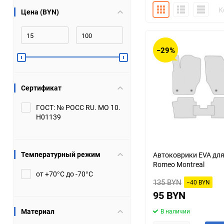
Плитка
Подробно
Компакт
К
Цена (BYN)
Bugatti
Cadillac
Chery
Chevrolet
−29%
DW Hower
Dacia
Сертификат
Datsun
De Tomaso
ГОСТ: № РОСС RU. МО 10.
Н01139
DongFeng
Doninvest
Ferrari
Fiat
Температурный режим
Автоковрики EVA для
Romeo Montreal
Geely
Genesis
от +70°С до -70°С
135 BYN
−40 BYN
Hanomag
Haval
95 BYN
Материал
В наличии
Hummer
Hyundai