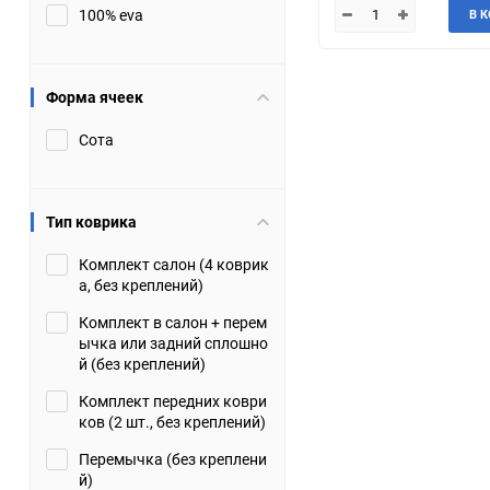
100% eva
В 
JMC
Jaguar
Lamborghini
Lancia
Форма ячеек
Сота
Lincoln
Luxgen
Maserati
Maybach
Тип коврика
Metrocab
Mitsubishi
Комплект салон (4 коврик
а, без креплений)
Opel
PUCH
Комплект в салон + перем
ычка или задний сплошно
Porsche
Proton
й (без креплений)
Комплект передних коври
Rover
SEAT
ков (2 шт., без креплений)
Перемычка (без креплени
ShuangHuan
Skoda
й)