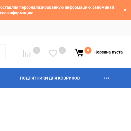
едоставляя персонализированную информацию, запоминая
ьную информацию.
0
0
0
Корзина
пуста
ПОДПЯТНИКИ ДЛЯ КОВРИКОВ
Alpina
Aro
BAIC
BelGee
Borgward
Brilliance