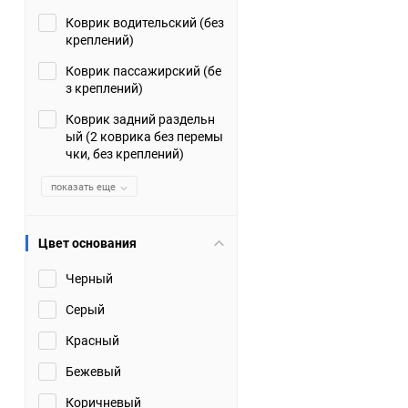
Коврик водительский (без
Suzuki
TATA
креплений)
Tianye
Tofas
Коврик пассажирский (бе
з креплений)
Volkswagen
Volvo
Коврик задний раздельн
ый (2 коврика без перемы
чки, без креплений)
Zotye
ЗАЗ
показать еще
Москвич
СМЗ
Цвет основания
Черный
Серый
Красный
Бежевый
Коричневый