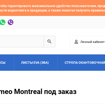
 чтобы гарантировать максимальное удобство пользователям, пр
асти маркетинга и продукции, а также помогая получить правил
Личный кабинет
ЙСЫ
ЛИСТЫ EVA (ЭВА)
СТРОПА ОКАНТОВОЧНАЯ
Adler
Alfa Romeo
meo Montreal под заказ
Audi
Austin
Buick
BYD