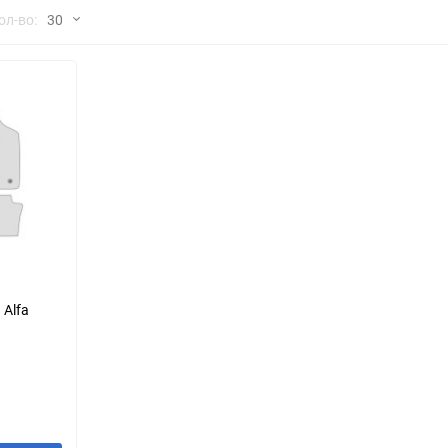
но
ол-во:
30
Chana
ChangFeng
30
Chrysler
Citroen
60
Dadi
Daewoo
90
DeLorean
Delage
150
Eagle
Excalibur
Ford
Foton
 Alfa
Geo
Great Wall
Hawtai
Honda
Infiniti
Iran Khodro