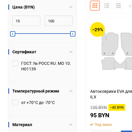
Плитка
Подробно
Компакт
К
Цена (BYN)
Bugatti
Cadillac
Chery
Chevrolet
−29%
DW Hower
Dacia
Сертификат
Datsun
De Tomaso
ГОСТ: № РОСС RU. МО 10.
Н01139
DongFeng
Doninvest
Ferrari
Fiat
Температурный режим
Автоковрики EVA для
ILX
Geely
Genesis
от +70°С до -70°С
135 BYN
−40 BYN
Hanomag
Haval
95 BYN
Материал
Под заказ
Hummer
Hyundai