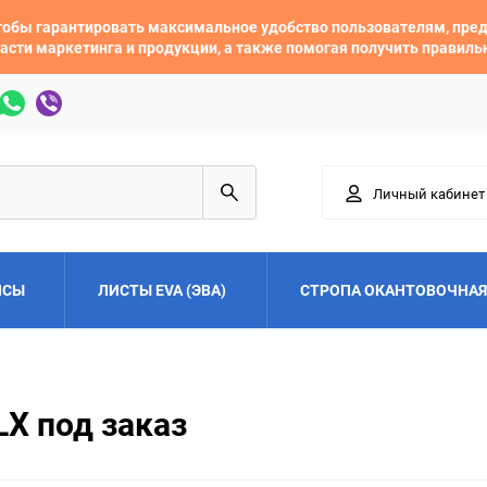
 чтобы гарантировать максимальное удобство пользователям, пр
асти маркетинга и продукции, а также помогая получить правил
Личный кабинет
ЙСЫ
ЛИСТЫ EVA (ЭВА)
СТРОПА ОКАНТОВОЧНАЯ
Adler
Alfa Romeo
LX под заказ
Audi
Austin
Buick
BYD