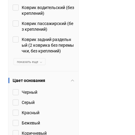
Коврик водительский (без
Suzuki
TATA
креплений)
Tianye
Tofas
Коврик пассажирский (бе
з креплений)
Volkswagen
Volvo
Коврик задний раздельн
ый (2 коврика без перемы
чки, без креплений)
Zotye
ЗАЗ
показать еще
Москвич
СМЗ
Цвет основания
Черный
Серый
Красный
Бежевый
Коричневый