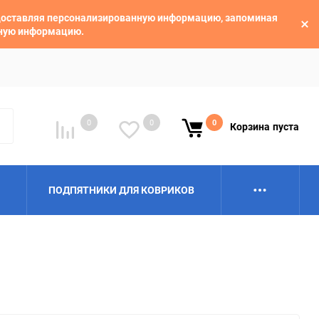
едоставляя персонализированную информацию, запоминая
ьную информацию.
0
0
0
Корзина
пуста
ПОДПЯТНИКИ ДЛЯ КОВРИКОВ
Alpina
Aro
BAIC
BelGee
Borgward
Brilliance