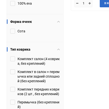
100% eva
В 
JMC
Jaguar
Lamborghini
Lancia
Форма ячеек
Сота
Lincoln
Luxgen
Maserati
Maybach
Тип коврика
Metrocab
Mitsubishi
Комплект салон (4 коврик
а, без креплений)
Opel
PUCH
Комплект в салон + перем
ычка или задний сплошно
Porsche
Proton
й (без креплений)
Комплект передних коври
Rover
SEAT
ков (2 шт., без креплений)
Перемычка (без креплени
ShuangHuan
Skoda
й)