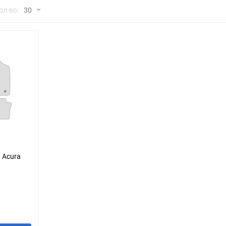
но
ол-во:
30
Chana
ChangFeng
30
Chrysler
Citroen
60
Dadi
Daewoo
90
DeLorean
Delage
150
Eagle
Excalibur
Ford
Foton
 Acura
Geo
Great Wall
Hawtai
Honda
Infiniti
Iran Khodro