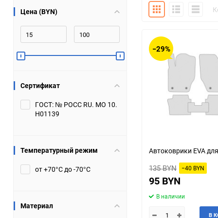
Плитка
Подробно
Компакт
К
Цена (BYN)
Bugatti
Cadillac
Chery
Chevrolet
−29%
DW Hower
Dacia
Сертификат
Datsun
De Tomaso
ГОСТ: № РОСС RU. МО 10.
Н01139
DongFeng
Doninvest
Ferrari
Fiat
Температурный режим
Автоковрики EVA для
Geely
Genesis
135 BYN
−40 BYN
от +70°С до -70°С
95 BYN
Hanomag
Haval
В наличии
Материал
Hummer
Hyundai
В 