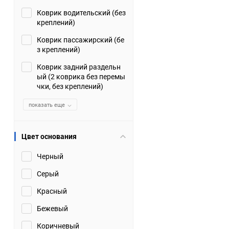
Коврик водительский (без
Suzuki
TATA
креплений)
Tianye
Tofas
Коврик пассажирский (бе
з креплений)
Volkswagen
Volvo
Коврик задний раздельн
ый (2 коврика без перемы
чки, без креплений)
Zotye
ЗАЗ
показать еще
Москвич
СМЗ
Цвет основания
Черный
Серый
Красный
Бежевый
Коричневый