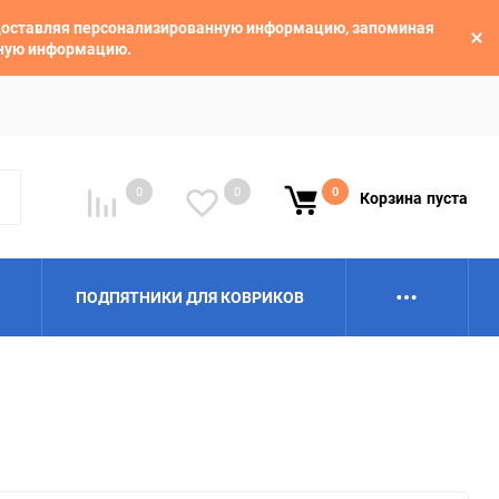
едоставляя персонализированную информацию, запоминая
ьную информацию.
0
0
0
Корзина
пуста
ПОДПЯТНИКИ ДЛЯ КОВРИКОВ
Alpina
Aro
BAIC
BelGee
Borgward
Brilliance