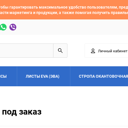
 чтобы гарантировать максимальное удобство пользователям, пр
асти маркетинга и продукции, а также помогая получить правил
Личный кабинет
ЙСЫ
ЛИСТЫ EVA (ЭВА)
СТРОПА ОКАНТОВОЧНАЯ
Adler
Alfa Romeo
 под заказ
Audi
Austin
Buick
BYD