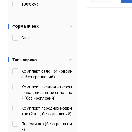
100% eva
JMC
Jaguar
Lamborghini
Lancia
Форма ячеек
Сота
Lincoln
Luxgen
Maserati
Maybach
Тип коврика
Metrocab
Mitsubishi
Комплект салон (4 коврик
а, без креплений)
Opel
PUCH
Комплект в салон + перем
ычка или задний сплошно
Porsche
Proton
й (без креплений)
Комплект передних коври
Rover
SEAT
ков (2 шт., без креплений)
Перемычка (без креплени
ShuangHuan
Skoda
й)