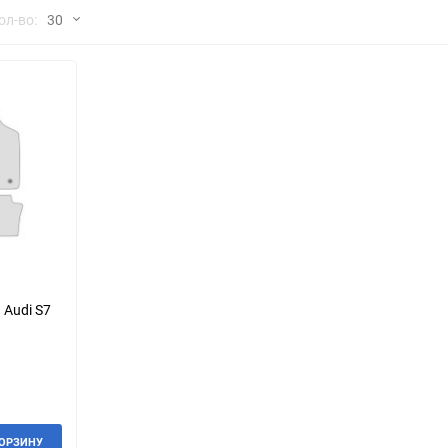
но
ол-во:
30
Chana
ChangFeng
30
Chrysler
Citroen
60
Dadi
Daewoo
90
DeLorean
Delage
150
Eagle
Excalibur
Ford
Foton
 Audi S7
Geo
Great Wall
Hawtai
Honda
Infiniti
Iran Khodro
КОРЗИНУ