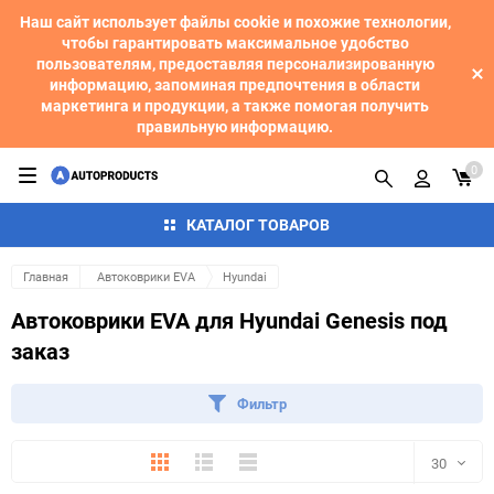
Наш сайт использует файлы cookie и похожие технологии,
чтобы гарантировать максимальное удобство
пользователям, предоставляя персонализированную
информацию, запоминая предпочтения в области
маркетинга и продукции, а также помогая получить
правильную информацию.
0
КАТАЛОГ ТОВАРОВ
Главная
Автоковрики EVA
Hyundai
Автоковрики EVA для Hyundai Genesis под
заказ
Фильтр
Плитка
Подробно
Компактно
30