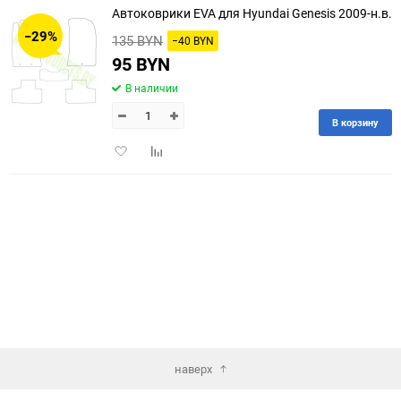
Автоковрики EVA для Hyundai Genesis 2009-н.в.
30
−29%
135 BYN
−40 BYN
60
95 BYN
В наличии
90
В корзину
150
Добавить
Добавить
в
к
избранное
сравнению
наверх