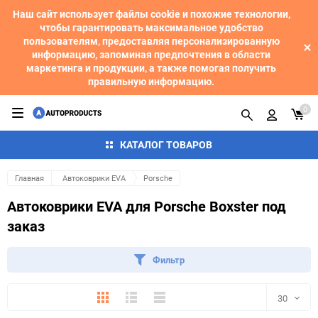
Наш сайт использует файлы cookie и похожие технологии,
чтобы гарантировать максимальное удобство
пользователям, предоставляя персонализированную
информацию, запоминая предпочтения в области
маркетинга и продукции, а также помогая получить
правильную информацию.
0
КАТАЛОГ ТОВАРОВ
Главная
Автоковрики EVA
Porsche
Автоковрики EVA для Porsche Boxster под
заказ
Фильтр
Плитка
Подробно
Компактно
30