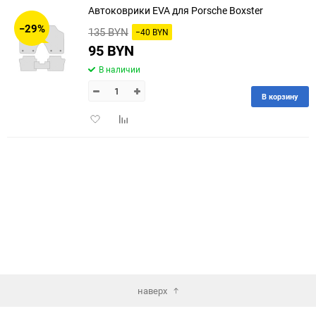
Автоковрики EVA для Porsche Boxster
30
−29%
135 BYN
−40 BYN
60
95 BYN
В наличии
90
В корзину
150
Добавить
Добавить
в
к
избранное
сравнению
наверх