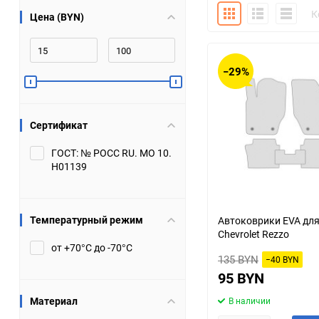
Плитка
Подробно
Компакт
К
Цена (BYN)
Bugatti
Cadillac
Chery
Chevrolet
−29%
DW Hower
Dacia
Сертификат
Datsun
De Tomaso
ГОСТ: № РОСС RU. МО 10.
Н01139
DongFeng
Doninvest
Ferrari
Fiat
Температурный режим
Автоковрики EVA дл
Chevrolet Rezzo
Geely
Genesis
от +70°С до -70°С
135 BYN
−40 BYN
Hanomag
Haval
95 BYN
Материал
В наличии
Hummer
Hyundai