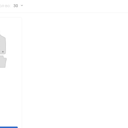
но
ол-во:
30
Chana
ChangFeng
30
Chrysler
Citroen
60
Dadi
Daewoo
90
DeLorean
Delage
150
Eagle
Excalibur
Ford
Foton
я
Geo
Great Wall
Hawtai
Honda
Infiniti
Iran Khodro