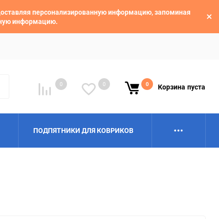
едоставляя персонализированную информацию, запоминая
ьную информацию.
0
0
0
Корзина
пуста
ПОДПЯТНИКИ ДЛЯ КОВРИКОВ
Alpina
Aro
BAIC
BelGee
Borgward
Brilliance