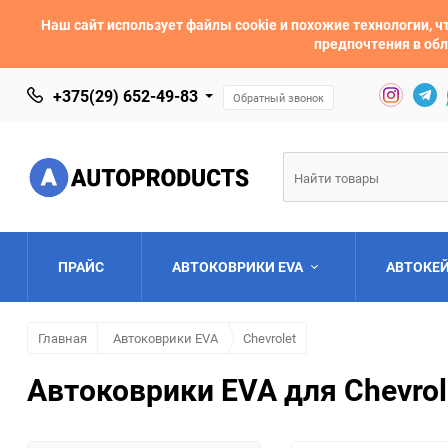
Наш сайт использует файлы cookie и похожие технологии,
предпочтения в обл
+375(29) 652-49-83
Обратный звонок
ПРАЙС
АВТОКОВРИКИ EVA
АВТОКЕ
Главная
Автоковрики EVA
Chevrolet
AC
Acura
Автоковрики EVA для Chevrol
Asia
Aston Martin
Bentley
BMW