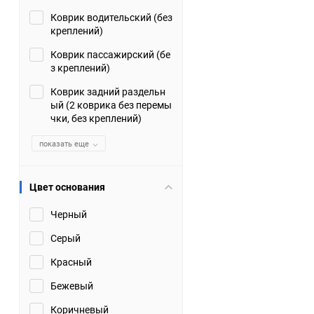
Коврик водительский (без
Suzuki
TATA
креплений)
Tianye
Tofas
Коврик пассажирский (бе
з креплений)
Volkswagen
Volvo
Коврик задний раздельн
ый (2 коврика без перемы
чки, без креплений)
Zotye
ЗАЗ
показать еще
Москвич
СМЗ
Цвет основания
Черный
Серый
Красный
Бежевый
Коричневый