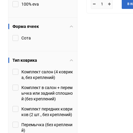
100% eva
В 
JMC
Jaguar
Lamborghini
Lancia
Форма ячеек
Сота
Lincoln
Luxgen
Maserati
Maybach
Тип коврика
Metrocab
Mitsubishi
Комплект салон (4 коврик
а, без креплений)
Opel
PUCH
Комплект в салон + перем
ычка или задний сплошно
Porsche
Proton
й (без креплений)
Комплект передних коври
Rover
SEAT
ков (2 шт., без креплений)
Перемычка (без креплени
ShuangHuan
Skoda
й)