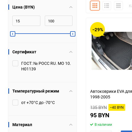
Плитка
Подробно
Компакт
К
Цена (BYN)
Bugatti
Cadillac
Chery
Chevrolet
−29%
DW Hower
Dacia
Сертификат
Datsun
De Tomaso
ГОСТ: № РОСС RU. МО 10.
Н01139
DongFeng
Doninvest
Ferrari
Fiat
Температурный режим
Автоковрики EVA для
1998-2005
Geely
Genesis
от +70°С до -70°С
135 BYN
−40 BYN
Hanomag
Haval
95 BYN
Материал
В наличии
Hummer
Hyundai