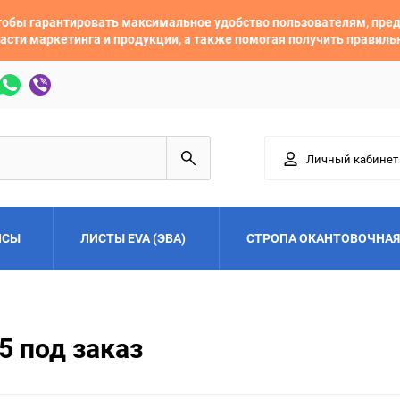
 чтобы гарантировать максимальное удобство пользователям, пр
асти маркетинга и продукции, а также помогая получить правил
Личный кабинет
ЙСЫ
ЛИСТЫ EVA (ЭВА)
СТРОПА ОКАНТОВОЧНАЯ
Adler
Alfa Romeo
5 под заказ
Audi
Austin
Buick
BYD