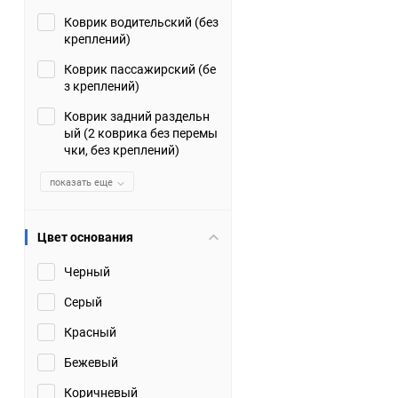
Коврик водительский (без
Suzuki
TATA
креплений)
Tianye
Tofas
Коврик пассажирский (бе
з креплений)
Volkswagen
Volvo
Коврик задний раздельн
ый (2 коврика без перемы
чки, без креплений)
Zotye
ЗАЗ
показать еще
Москвич
СМЗ
Цвет основания
Черный
Серый
Красный
Бежевый
Коричневый