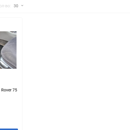
но
ол-во:
30
Chana
ChangFeng
30
Chrysler
Citroen
60
Dadi
Daewoo
90
DeLorean
Delage
150
Eagle
Excalibur
Ford
Foton
 Rover 75
Geo
Great Wall
Hawtai
Honda
Infiniti
Iran Khodro