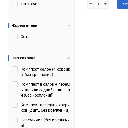
100% eva
В 
JMC
Jaguar
Lamborghini
Lancia
Форма ячеек
Сота
Lincoln
Luxgen
Maserati
Maybach
Тип коврика
Metrocab
Mitsubishi
Комплект салон (4 коврик
а, без креплений)
Opel
PUCH
Комплект в салон + перем
ычка или задний сплошно
Porsche
Proton
й (без креплений)
Комплект передних коври
Rover
SEAT
ков (2 шт., без креплений)
Перемычка (без креплени
ShuangHuan
Skoda
й)