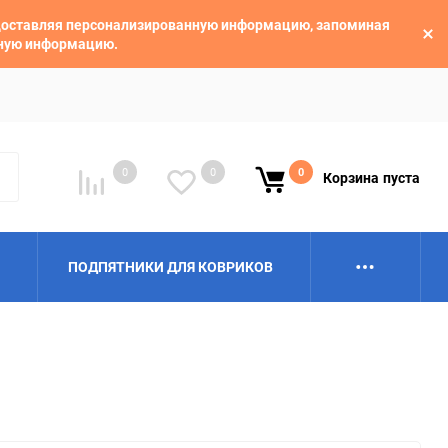
едоставляя персонализированную информацию, запоминая
ьную информацию.
0
0
0
Корзина
пуста
ПОДПЯТНИКИ ДЛЯ КОВРИКОВ
Alpina
Aro
BAIC
BelGee
Borgward
Brilliance