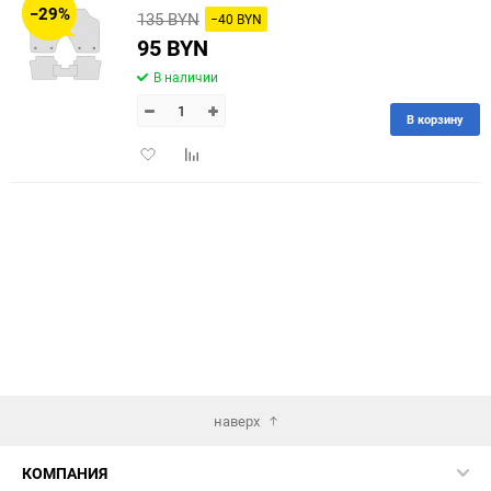
−29%
135 BYN
−40 BYN
60
95 BYN
В наличии
90
В корзину
150
Добавить
Добавить
в
к
избранное
сравнению
наверх
КОМПАНИЯ