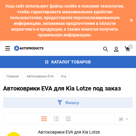
Наш сайт использует файлы cookie и похожие технологии,
чтобы гарантировать максимальное удобство
пользователям, предоставляя персонализированную
информацию, запоминая предпочтения в области
маркетинга и продукции, а также помогая получить
правильную информацию.
0
КАТАЛОГ ТОВАРОВ
Главная
Автоковрики EVA
Kia
Автоковрики EVA для Kia Lotze под заказ
Фильтр
Плитка
Подробно
Компактно
30
Автоковрики EVA для Kia Lotze
30