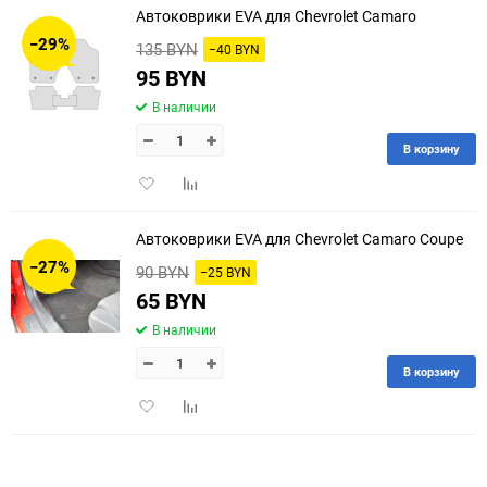
Автоковрики EVA для Chevrolet Camaro
30
−29%
135 BYN
−40 BYN
60
95 BYN
В наличии
90
В корзину
150
Добавить
Добавить
в
к
избранное
сравнению
Автоковрики EVA для Chevrolet Camaro Coupe
−27%
90 BYN
−25 BYN
65 BYN
В наличии
В корзину
Добавить
Добавить
в
к
избранное
сравнению