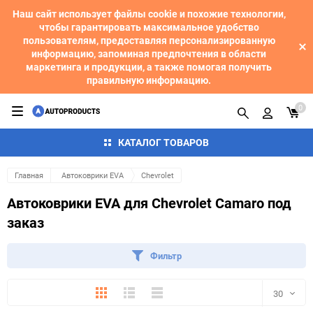
Наш сайт использует файлы cookie и похожие технологии,
чтобы гарантировать максимальное удобство
пользователям, предоставляя персонализированную
информацию, запоминая предпочтения в области
маркетинга и продукции, а также помогая получить
правильную информацию.
0
КАТАЛОГ ТОВАРОВ
Главная
Автоковрики EVA
Chevrolet
Автоковрики EVA для Chevrolet Camaro под
заказ
Фильтр
Плитка
Подробно
Компактно
30