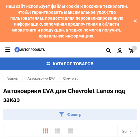
Наш сайт использует файлы cookie и похожие технологии,
чтобы гарантировать максимальное удобство
пользователям, предоставляя персонализированную
информацию, запоминая предпочтения в области
маркетинга и продукции, а также помогая получить
правильную информацию.
0
КАТАЛОГ ТОВАРОВ
Главная
Автоковрики EVA
Chevrolet
Автоковрики EVA для Chevrolet Lanos под
заказ
Фильтр
Плитка
Подробно
Компактно
30