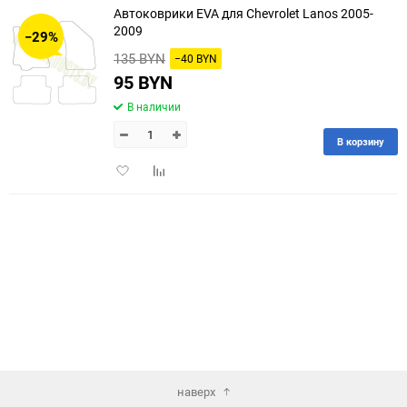
Автоковрики EVA для Chevrolet Lanos 2005-
30
2009
−29%
135 BYN
−40 BYN
60
95 BYN
90
В наличии
150
В корзину
Добавить
Добавить
в
к
избранное
сравнению
наверх