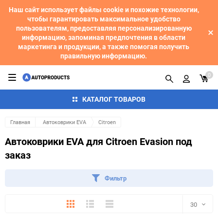
Наш сайт использует файлы cookie и похожие технологии,
чтобы гарантировать максимальное удобство
пользователям, предоставляя персонализированную
информацию, запоминая предпочтения в области
маркетинга и продукции, а также помогая получить
правильную информацию.
0
КАТАЛОГ ТОВАРОВ
Главная
Автоковрики EVA
Citroen
Автоковрики EVA для Citroen Evasion под
заказ
Фильтр
Плитка
Подробно
Компактно
30