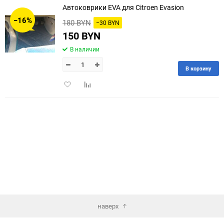
Автоковрики EVA для Citroen Evasion
30
−16%
180 BYN
−30 BYN
60
150 BYN
В наличии
90
В корзину
150
Добавить
Добавить
в
к
избранное
сравнению
наверх