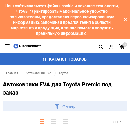
Наш сайт использует файлы cookie и похожие технологии,
чтобы гарантировать максимальное удобство
пользователям, предоставляя персонализированную
информацию, запоминая предпочтения в области
маркетинга и продукции, а также помогая получить
правильную информацию.
0
КАТАЛОГ ТОВАРОВ
Главная
Автоковрики EVA
Toyota
Автоковрики EVA для Toyota Premio под
заказ
Фильтр
Плитка
Подробно
Компактно
30