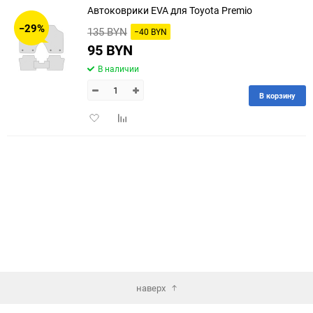
Автоковрики EVA для Toyota Premio
30
−29%
135 BYN
−40 BYN
60
95 BYN
В наличии
90
В корзину
150
Добавить
Добавить
в
к
избранное
сравнению
наверх