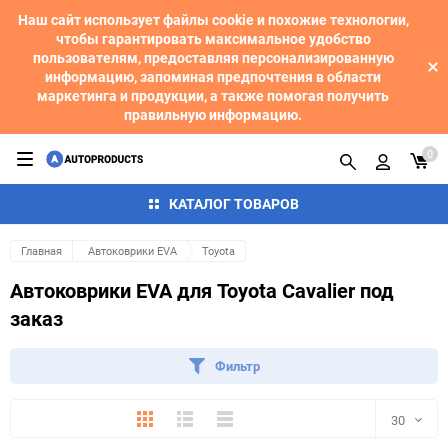
Наш сайт использует файлы cookie и похожие технологии,
чтобы гарантировать максимальное удобство
пользователям, предоставляя персонализированную
информацию, запоминая предпочтения в области
маркетинга и продукции, а также помогая получить
правильную информацию.
0
КАТАЛОГ ТОВАРОВ
Главная
Автоковрики EVA
Toyota
Автоковрики EVA для Toyota Cavalier под
заказ
Фильтр
Плитка
Подробно
Компактно
30