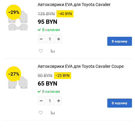
Автоковрики EVA для Toyota Cavalier
30
−29%
135 BYN
−40 BYN
60
95 BYN
В наличии
90
В корзину
150
Добавить
Добавить
в
к
избранное
сравнению
Автоковрики EVA для Toyota Cavalier Coupe
−27%
90 BYN
−25 BYN
65 BYN
В наличии
В корзину
Добавить
Добавить
в
к
избранное
сравнению