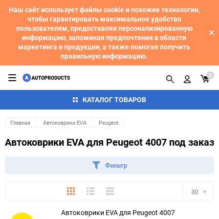
Наш сайт использует файлы cookie и похожие технологии,
чтобы гарантировать максимальное удобство
пользователям, предоставляя персонализированную
информацию, запоминая предпочтения в области
маркетинга и продукции, а также помогая получить
правильную информацию.
0
КАТАЛОГ ТОВАРОВ
Главная
Автоковрики EVA
Peugeot
Автоковрики EVA для Peugeot 4007 под заказ
Фильтр
Плитка
Подробно
Компактно
30
Автоковрики EVA для Peugeot 4007
30