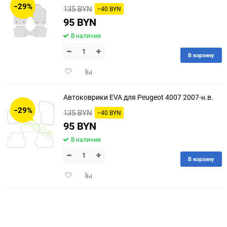
−29%
135 BYN
−40 BYN
60
95 BYN
В наличии
90
В корзину
150
Добавить
Добавить
в
к
избранное
сравнению
Автоковрики EVA для Peugeot 4007 2007-н.в.
−29%
135 BYN
−40 BYN
95 BYN
В наличии
В корзину
Добавить
Добавить
в
к
избранное
сравнению