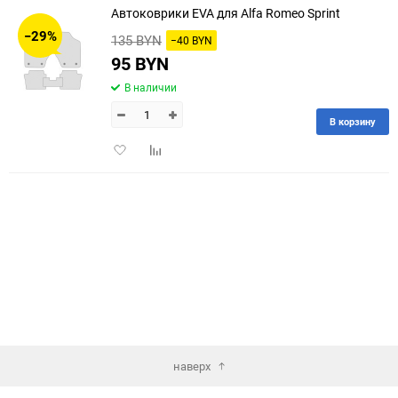
Автоковрики EVA для Alfa Romeo Sprint
30
−29%
135 BYN
−40 BYN
60
95 BYN
В наличии
90
В корзину
150
Добавить
Добавить
в
к
избранное
сравнению
наверх