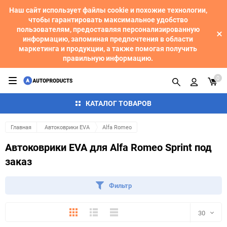
Наш сайт использует файлы cookie и похожие технологии,
чтобы гарантировать максимальное удобство
пользователям, предоставляя персонализированную
информацию, запоминая предпочтения в области
маркетинга и продукции, а также помогая получить
правильную информацию.
0
КАТАЛОГ ТОВАРОВ
Главная
Автоковрики EVA
Alfa Romeo
Автоковрики EVA для Alfa Romeo Sprint под
заказ
Фильтр
Плитка
Подробно
Компактно
30