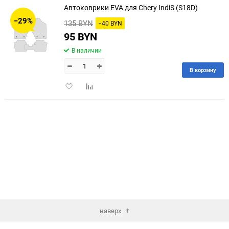
Автоковрики EVA для Chery IndiS (S18D)
30
−29%
135 BYN
−40 BYN
60
95 BYN
В наличии
90
В корзину
150
Добавить
Добавить
в
к
избранное
сравнению
наверх