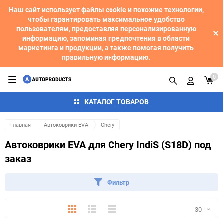
Наш сайт использует файлы cookie и похожие технологии,
чтобы гарантировать максимальное удобство
пользователям, предоставляя персонализированную
информацию, запоминая предпочтения в области
маркетинга и продукции, а также помогая получить
правильную информацию.
0
КАТАЛОГ ТОВАРОВ
Главная
Автоковрики EVA
Chery
Автоковрики EVA для Chery IndiS (S18D) под
заказ
Фильтр
Плитка
Подробно
Компактно
30