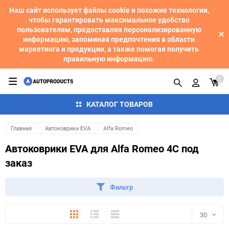
Наш сайт использует файлы cookie и похожие технологии,
чтобы гарантировать максимальное удобство
пользователям, предоставляя персонализированную
информацию, запоминая предпочтения в области
маркетинга и продукции, а также помогая получить
правильную информацию.
0
КАТАЛОГ ТОВАРОВ
Главная
Автоковрики EVA
Alfa Romeo
Автоковрики EVA для Alfa Romeo 4C под
заказ
Фильтр
Плитка
Подробно
Компактно
30