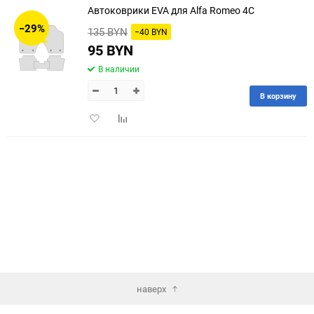
Автоковрики EVA для Alfa Romeo 4C
30
−29%
135 BYN
−40 BYN
60
95 BYN
В наличии
90
В корзину
150
Добавить
Добавить
в
к
избранное
сравнению
наверх