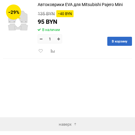
Автоковрики EVA для Mitsubishi Pajero Mini
30
−29%
135 BYN
−40 BYN
60
95 BYN
В наличии
90
В корзину
150
Добавить
Добавить
в
к
избранное
сравнению
наверх