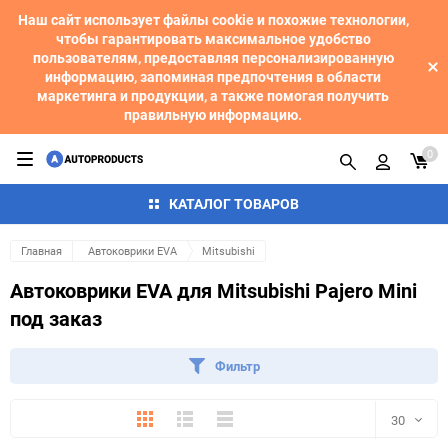
Наш сайт использует файлы cookie и похожие технологии,
чтобы гарантировать максимальное удобство
пользователям, предоставляя персонализированную
информацию, запоминая предпочтения в области
маркетинга и продукции, а также помогая получить
правильную информацию.
0
КАТАЛОГ ТОВАРОВ
Главная
Автоковрики EVA
Mitsubishi
Автоковрики EVA для Mitsubishi Pajero Mini
под заказ
Фильтр
Плитка
Подробно
Компактно
30