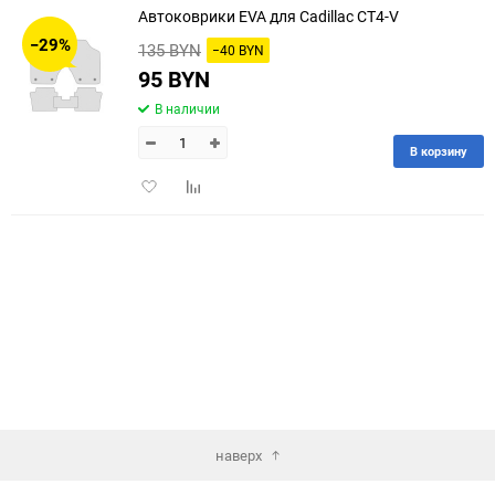
Автоковрики EVA для Cadillac CT4-V
30
−29%
135 BYN
−40 BYN
60
95 BYN
В наличии
90
В корзину
150
Добавить
Добавить
в
к
избранное
сравнению
наверх