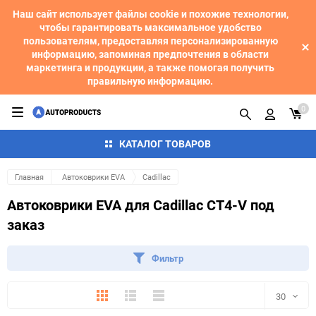
Наш сайт использует файлы cookie и похожие технологии,
чтобы гарантировать максимальное удобство
пользователям, предоставляя персонализированную
информацию, запоминая предпочтения в области
маркетинга и продукции, а также помогая получить
правильную информацию.
0
КАТАЛОГ ТОВАРОВ
Главная
Автоковрики EVA
Cadillac
Автоковрики EVA для Cadillac CT4-V под
заказ
Фильтр
Плитка
Подробно
Компактно
30