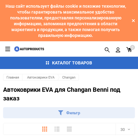
Наш сайт использует файлы cookie и похожие технологии,
чтобы гарантировать максимальное удобство
пользователям, предоставляя персонализированную
информацию, запоминая предпочтения в области
маркетинга и продукции, а также помогая получить
правильную информацию.
0
КАТАЛОГ ТОВАРОВ
Главная
Автоковрики EVA
Changan
Автоковрики EVA для Changan Benni под
заказ
Фильтр
Плитка
Подробно
Компактно
30