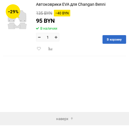
Автоковрики EVA для Changan Benni
30
−29%
135 BYN
−40 BYN
60
95 BYN
В наличии
90
В корзину
150
Добавить
Добавить
в
к
избранное
сравнению
наверх