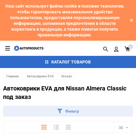
Наш сайт использует файлы cookie и похожие технологии,
чтобы гарантировать максимальное удобство
пользователям, предоставляя персонализированную
информацию, запоминая предпочтения в области
маркетинга и продукции, а также помогая получить
правильную информацию.
0
КАТАЛОГ ТОВАРОВ
Главная
Автоковрики EVA
Nissan
Автоковрики EVA для Nissan Almera Classic
под заказ
Фильтр
Плитка
Подробно
Компактно
30