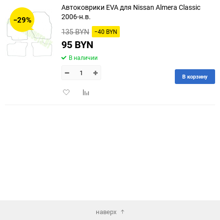
Автоковрики EVA для Nissan Almera Classic
30
2006-н.в.
−29%
135 BYN
−40 BYN
60
95 BYN
90
В наличии
150
В корзину
Добавить
Добавить
в
к
избранное
сравнению
наверх