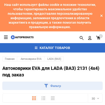
Наш сайт использует файлы cookie и похожие технологии,
чтобы гарантировать максимальное удобство
пользователям, предоставляя персонализированную
информацию, запоминая предпочтения в области
маркетинга и продукции, а также помогая получить
правильную информацию.
0
КАТАЛОГ ТОВАРОВ
Главная
Автоковрики EVA
LADA (ВАЗ)
Автоковрики EVA для LADA (ВАЗ) 2131 (4x4)
под заказ
Фильтр
Плитка
Подробно
Компактно
30