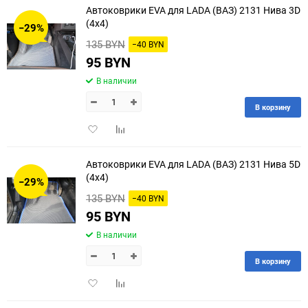
Автоковрики EVA для LADA (ВАЗ) 2131 Нива 3D
30
(4x4)
−29%
135 BYN
−40 BYN
60
95 BYN
90
В наличии
150
В корзину
Добавить
Добавить
в
к
избранное
сравнению
Автоковрики EVA для LADA (ВАЗ) 2131 Нива 5D
(4x4)
−29%
135 BYN
−40 BYN
95 BYN
В наличии
В корзину
Добавить
Добавить
в
к