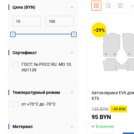
Плитка
Подробно
Компакт
К
Цена (BYN)
Bugatti
Cadillac
Chery
Chevrolet
−29%
DW Hower
Dacia
Сертификат
Datsun
De Tomaso
ГОСТ: № РОСС RU. МО 10.
Н01139
DongFeng
Doninvest
Ferrari
Fiat
Температурный режим
Автоковрики EVA для 
XTS
Geely
Genesis
от +70°С до -70°С
135 BYN
−40 BYN
Hanomag
Haval
95 BYN
Материал
В наличии
Hummer
Hyundai