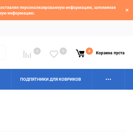
едоставляя персонализированную информацию, запоминая
ьную информацию.
0
0
0
Корзина
пуста
ПОДПЯТНИКИ ДЛЯ КОВРИКОВ
Alpina
Aro
BAIC
BelGee
Borgward
Brilliance