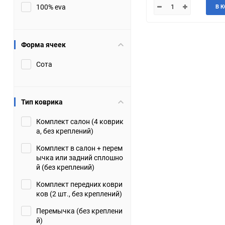
100% eva
В 
JMC
Jaguar
Lamborghini
Lancia
Форма ячеек
Сота
Lincoln
Luxgen
Maserati
Maybach
Тип коврика
Metrocab
Mitsubishi
Комплект салон (4 коврик
а, без креплений)
Opel
PUCH
Комплект в салон + перем
ычка или задний сплошно
Porsche
Proton
й (без креплений)
Комплект передних коври
Rover
SEAT
ков (2 шт., без креплений)
Перемычка (без креплени
ShuangHuan
Skoda
й)