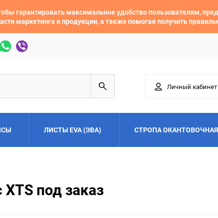
 чтобы гарантировать максимальное удобство пользователям, пр
асти маркетинга и продукции, а также помогая получить правил
Личный кабинет
ЙСЫ
ЛИСТЫ EVA (ЭВА)
СТРОПА ОКАНТОВОЧНАЯ
Adler
Alfa Romeo
c XTS под заказ
Audi
Austin
Buick
BYD