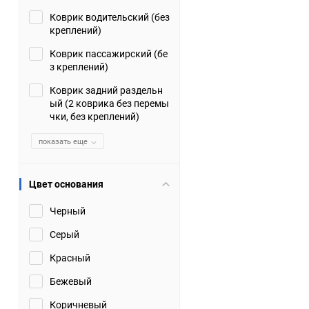
Коврик водительский (без
Suzuki
TATA
креплений)
Tianye
Tofas
Коврик пассажирский (бе
з креплений)
Volkswagen
Volvo
Коврик задний раздельн
ый (2 коврика без перемы
чки, без креплений)
Zotye
ЗАЗ
показать еще
Москвич
СМЗ
Цвет основания
Черный
Серый
Красный
Бежевый
Коричневый