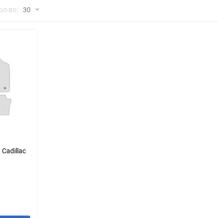
но
ол-во:
30
Chana
ChangFeng
30
Chrysler
Citroen
60
Dadi
Daewoo
90
DeLorean
Delage
150
Eagle
Excalibur
Ford
Foton
Cadillac
Geo
Great Wall
Hawtai
Honda
Infiniti
Iran Khodro