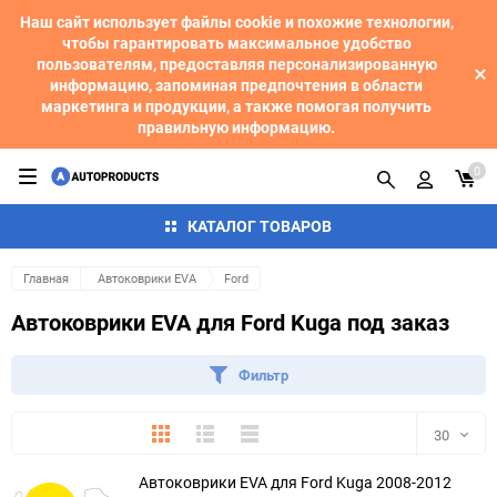
Наш сайт использует файлы cookie и похожие технологии,
чтобы гарантировать максимальное удобство
пользователям, предоставляя персонализированную
информацию, запоминая предпочтения в области
маркетинга и продукции, а также помогая получить
правильную информацию.
0
КАТАЛОГ ТОВАРОВ
Главная
Автоковрики EVA
Ford
Автоковрики EVA для Ford Kuga под заказ
Фильтр
Плитка
Подробно
Компактно
30
Автоковрики EVA для Ford Kuga 2008-2012
30