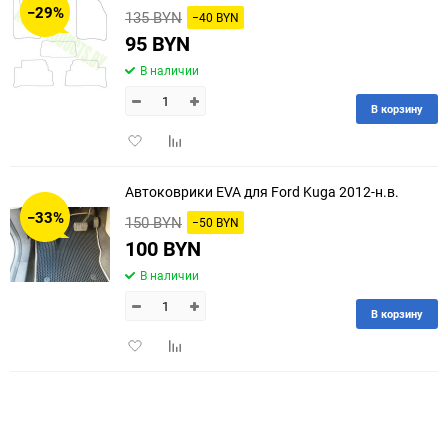
−29%
135 BYN
−40 BYN
60
95 BYN
В наличии
90
В корзину
150
Добавить
Добавить
в
к
избранное
сравнению
Автоковрики EVA для Ford Kuga 2012-н.в.
−33%
150 BYN
−50 BYN
100 BYN
В наличии
В корзину
Добавить
Добавить
в
к
избранное
сравнению