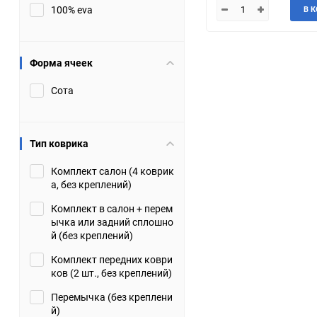
100% eva
В 
JMC
Jaguar
Lamborghini
Lancia
Форма ячеек
Сота
Lincoln
Luxgen
Maserati
Maybach
Тип коврика
Metrocab
Mitsubishi
Комплект салон (4 коврик
а, без креплений)
Opel
PUCH
Комплект в салон + перем
ычка или задний сплошно
Porsche
Proton
й (без креплений)
Комплект передних коври
Rover
SEAT
ков (2 шт., без креплений)
Перемычка (без креплени
ShuangHuan
Skoda
й)