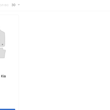
но
ол-во:
30
Chana
ChangFeng
30
Chrysler
Citroen
60
Dadi
Daewoo
90
DeLorean
Delage
150
Eagle
Excalibur
Ford
Foton
 Kia
Geo
Great Wall
Hawtai
Honda
Infiniti
Iran Khodro