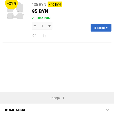
−29%
135 BYN
−40 BYN
60
95 BYN
В наличии
90
В корзину
150
Добавить
Добавить
в
к
избранное
сравнению
наверх
КОМПАНИЯ