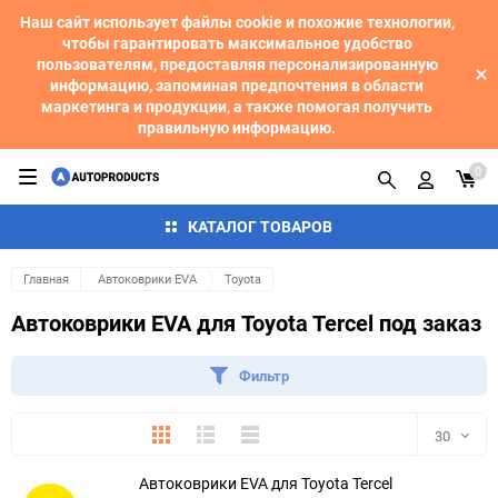
Наш сайт использует файлы cookie и похожие технологии,
чтобы гарантировать максимальное удобство
пользователям, предоставляя персонализированную
информацию, запоминая предпочтения в области
маркетинга и продукции, а также помогая получить
правильную информацию.
0
КАТАЛОГ ТОВАРОВ
Главная
Автоковрики EVA
Toyota
Автоковрики EVA для Toyota Tercel под заказ
Фильтр
Плитка
Подробно
Компактно
30
Автоковрики EVA для Toyota Tercel
30