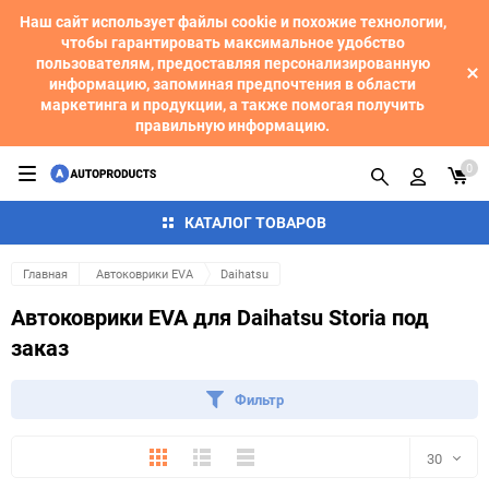
Наш сайт использует файлы cookie и похожие технологии,
чтобы гарантировать максимальное удобство
пользователям, предоставляя персонализированную
информацию, запоминая предпочтения в области
маркетинга и продукции, а также помогая получить
правильную информацию.
0
КАТАЛОГ ТОВАРОВ
Главная
Автоковрики EVA
Daihatsu
Автоковрики EVA для Daihatsu Storia под
заказ
Фильтр
Плитка
Подробно
Компактно
30