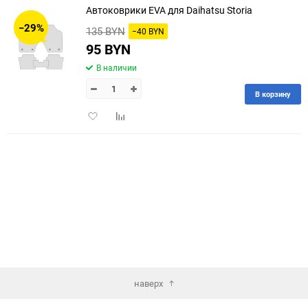
Автоковрики EVA для Daihatsu Storia
30
−29%
135 BYN
−40 BYN
60
95 BYN
В наличии
90
В корзину
150
Добавить
Добавить
в
к
избранное
сравнению
наверх