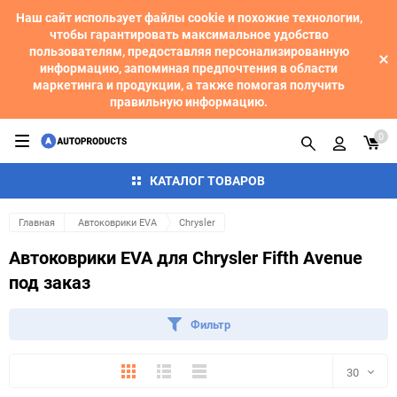
Наш сайт использует файлы cookie и похожие технологии,
чтобы гарантировать максимальное удобство
пользователям, предоставляя персонализированную
информацию, запоминая предпочтения в области
маркетинга и продукции, а также помогая получить
правильную информацию.
0
КАТАЛОГ ТОВАРОВ
Главная
Автоковрики EVA
Chrysler
Автоковрики EVA для Chrysler Fifth Avenue
под заказ
Фильтр
Плитка
Подробно
Компактно
30