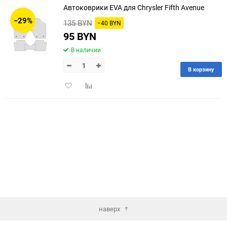
Автоковрики EVA для Chrysler Fifth Avenue
30
−29%
135 BYN
−40 BYN
60
95 BYN
В наличии
90
В корзину
150
Добавить
Добавить
в
к
избранное
сравнению
наверх