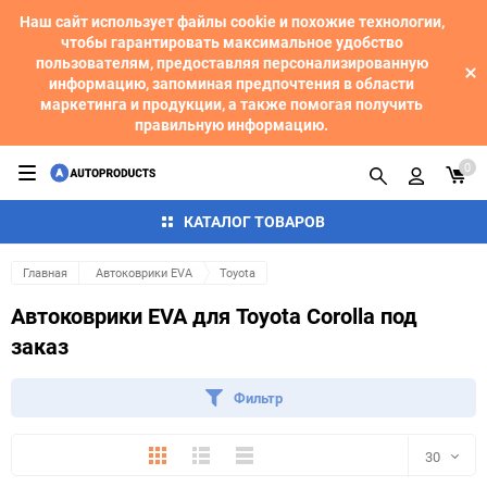
Наш сайт использует файлы cookie и похожие технологии,
чтобы гарантировать максимальное удобство
пользователям, предоставляя персонализированную
информацию, запоминая предпочтения в области
маркетинга и продукции, а также помогая получить
правильную информацию.
0
КАТАЛОГ ТОВАРОВ
Главная
Автоковрики EVA
Toyota
Автоковрики EVA для Toyota Corolla под
заказ
Фильтр
Плитка
Подробно
Компактно
30