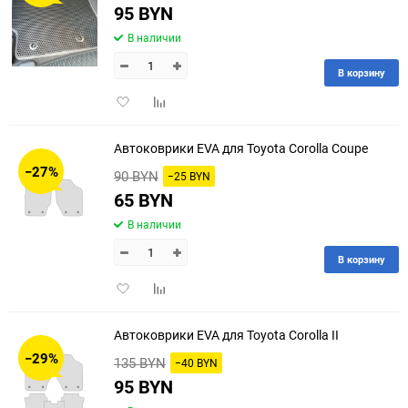
95 BYN
В наличии
В корзину
Добавить
Добавить
в
к
избранное
сравнению
Автоковрики EVA для Toyota Corolla Coupe
−27%
90 BYN
−25 BYN
65 BYN
В наличии
В корзину
Добавить
Добавить
в
к
избранное
сравнению
Автоковрики EVA для Toyota Corolla II
−29%
135 BYN
−40 BYN
95 BYN