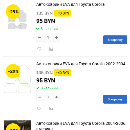
Автоковрики EVA для Toyota Corolla
30
−29%
135 BYN
−40 BYN
60
95 BYN
В наличии
90
В корзину
150
Добавить
Добавить
в
к
избранное
сравнению
Автоковрики EVA для Toyota Corolla 2002-2004
−29%
135 BYN
−40 BYN
95 BYN
В наличии
В корзину
Добавить
Добавить
в
к
избранное
сравнению
Автоковрики EVA для Toyota Corolla 2004-2006,
америка