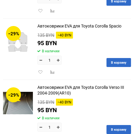
В корзину
Добавить
Добавить
в
к
избранное
сравнению
Автоковрики EVA для Toyota Corolla Spacio
−29%
135 BYN
−40 BYN
95 BYN
В наличии
В корзину
Добавить
Добавить
в
к
избранное
сравнению
Автоковрики EVA для Toyota Corolla Verso III
2004-2009(AR10)
−29%
135 BYN
−40 BYN
95 BYN
В наличии
В корзину