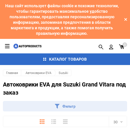
Наш сайт использует файлы cookie и похожие технологии,
чтобы гарантировать максимальное удобство
пользователям, предоставляя персонализированную
информацию, запоминая предпочтения в области
маркетинга и продукции, а также помогая получить
правильную информацию.
0
КАТАЛОГ ТОВАРОВ
Главная
Автоковрики EVA
Suzuki
Автоковрики EVA для Suzuki Grand Vitara под
заказ
Фильтр
Плитка
Подробно
Компактно
30