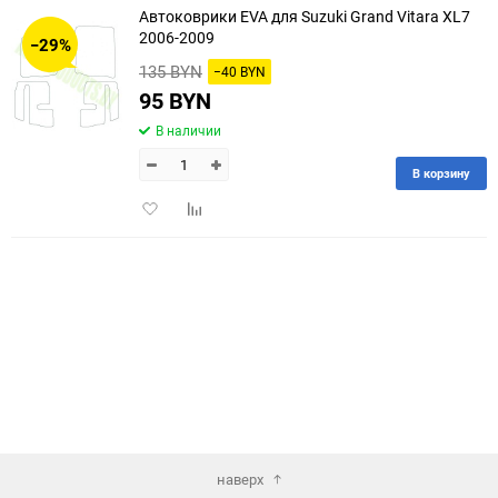
избранное
сравнению
Автоковрики EVA для Suzuki Grand Vitara XL7
2006-2009
−29%
135 BYN
−40 BYN
95 BYN
В наличии
В корзину
Добавить
Добавить
в
к
избранное
сравнению
наверх