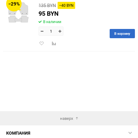
−29%
135 BYN
−40 BYN
60
95 BYN
В наличии
90
В корзину
150
Добавить
Добавить
в
к
избранное
сравнению
наверх
КОМПАНИЯ