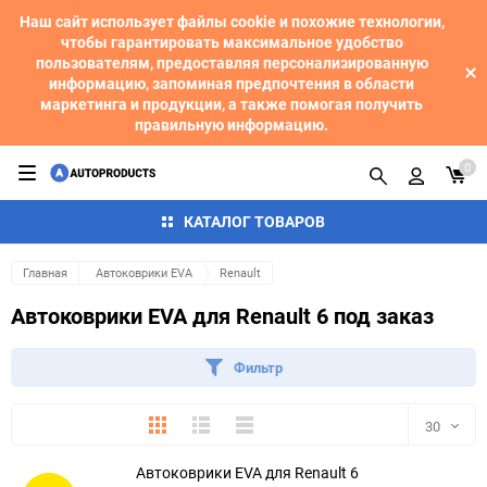
Наш сайт использует файлы cookie и похожие технологии,
чтобы гарантировать максимальное удобство
пользователям, предоставляя персонализированную
информацию, запоминая предпочтения в области
маркетинга и продукции, а также помогая получить
правильную информацию.
0
КАТАЛОГ ТОВАРОВ
Главная
Автоковрики EVA
Renault
Автоковрики EVA для Renault 6 под заказ
Фильтр
Плитка
Подробно
Компактно
30
Автоковрики EVA для Renault 6
30