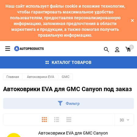
Наш сайт использует файлы cookie и похожие технологии,
чтобы гарантировать максимальное удобство
пользователям, предоставляя персонализированную
информацию, запоминая предпочтения в области
маркетинга и продукции, а также помогая получить
правильную информацию.
0
КАТАЛОГ ТОВАРОВ
Главная
Автоковрики EVA
GMC
Автоковрики EVA для GMC Canyon под заказ
Фильтр
Плитка
Подробно
Компактно
30
Автоковрики EVA для GMC Canyon
30