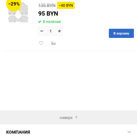
−29%
135 BYN
−40 BYN
60
95 BYN
В наличии
90
В корзину
150
Добавить
Добавить
в
к
избранное
сравнению
наверх
КОМПАНИЯ