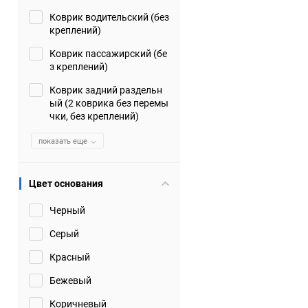
Коврик водительский (без
Suzuki
TATA
креплений)
Tianye
Tofas
Коврик пассажирский (бе
з креплений)
Volkswagen
Volvo
Коврик задний раздельн
ый (2 коврика без перемы
чки, без креплений)
Zotye
ЗАЗ
показать еще
Москвич
СМЗ
Цвет основания
Черный
Серый
Красный
Бежевый
Коричневый