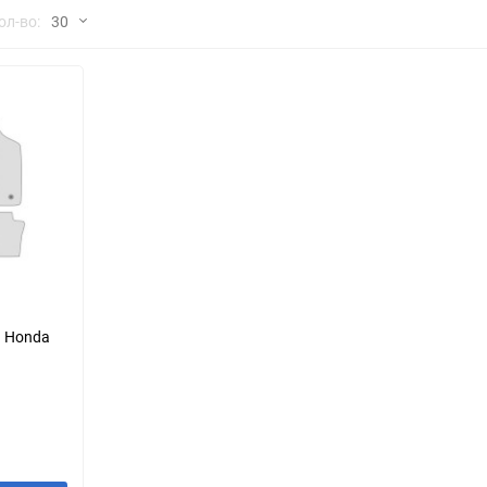
но
ол-во:
30
Chana
ChangFeng
30
Chrysler
Citroen
60
Dadi
Daewoo
90
DeLorean
Delage
150
Eagle
Excalibur
Ford
Foton
я Honda
Geo
Great Wall
Hawtai
Honda
Infiniti
Iran Khodro