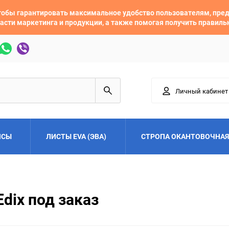
 чтобы гарантировать максимальное удобство пользователям, пр
асти маркетинга и продукции, а также помогая получить правил
Личный кабинет
ЙСЫ
ЛИСТЫ EVA (ЭВА)
СТРОПА ОКАНТОВОЧНАЯ
Adler
Alfa Romeo
dix под заказ
Audi
Austin
Buick
BYD