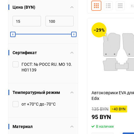
Плитка
Подробно
Компакт
К
Цена (BYN)
Bugatti
Cadillac
Chery
Chevrolet
−29%
DW Hower
Dacia
Сертификат
Datsun
De Tomaso
ГОСТ: № РОСС RU. МО 10.
Н01139
DongFeng
Doninvest
Ferrari
Fiat
Температурный режим
Автоковрики EVA дл
Edix
Geely
Genesis
от +70°С до -70°С
135 BYN
−40 BYN
Hanomag
Haval
95 BYN
Материал
В наличии
Hummer
Hyundai