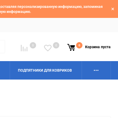
едоставляя персонализированную информацию, запоминая
ьную информацию.
0
0
0
Корзина
пуста
ПОДПЯТНИКИ ДЛЯ КОВРИКОВ
Alpina
Aro
BAIC
BelGee
Borgward
Brilliance