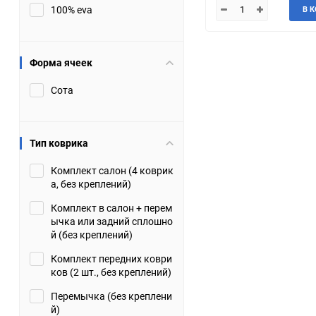
100% eva
В 
JMC
Jaguar
Lamborghini
Lancia
Форма ячеек
Сота
Lincoln
Luxgen
Maserati
Maybach
Тип коврика
Metrocab
Mitsubishi
Комплект салон (4 коврик
а, без креплений)
Opel
PUCH
Комплект в салон + перем
ычка или задний сплошно
Porsche
Proton
й (без креплений)
Комплект передних коври
Rover
SEAT
ков (2 шт., без креплений)
Перемычка (без креплени
ShuangHuan
Skoda
й)