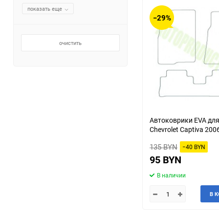
показать еще
−29%
очистить
Автоковрики EVA дл
Chevrolet Captiva 200
135 BYN
−40 BYN
95 BYN
В наличии
В 