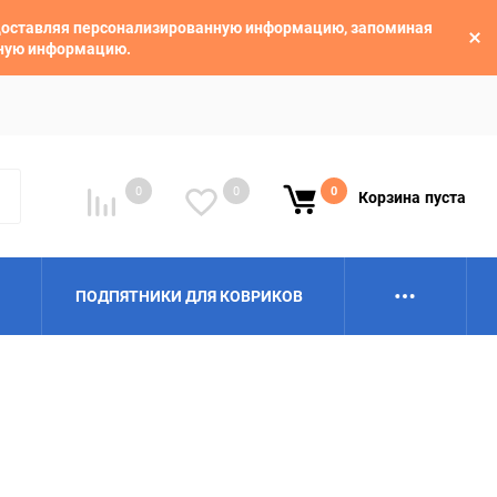
едоставляя персонализированную информацию, запоминая
ьную информацию.
0
0
0
Корзина
пуста
ПОДПЯТНИКИ ДЛЯ КОВРИКОВ
Alpina
Aro
BAIC
BelGee
Borgward
Brilliance