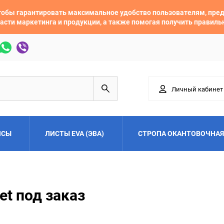
 чтобы гарантировать максимальное удобство пользователям, пр
асти маркетинга и продукции, а также помогая получить правил
Личный кабинет
ЙСЫ
ЛИСТЫ EVA (ЭВА)
СТРОПА ОКАНТОВОЧНАЯ
Adler
Alfa Romeo
et под заказ
Audi
Austin
Buick
BYD