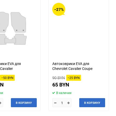
−27%
ики EVA для
Автоковрики EVA для
 Cavalier
Chevrolet Cavalier Coupe
90 BYN
−50 BYN
−25 BYN
YN
65 BYN
ии
В наличии
В КОРЗИНУ
В КОРЗИНУ