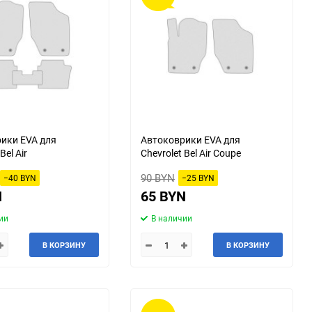
Tesla
Tianma
Triumph
Vauxhall
Xin Kai
ZX
ИЖ
ЛуАЗ
ики EVA для
Автоковрики EVA для
Bel Air
Chevrolet Bel Air Coupe
90 BYN
−40 BYN
−25 BYN
N
65 BYN
ии
В наличии
В КОРЗИНУ
В КОРЗИНУ