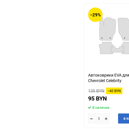
−29%
Автоковрики EVA дл
Chevrolet Celebrity
135 BYN
−40 BYN
95 BYN
В наличии
В 