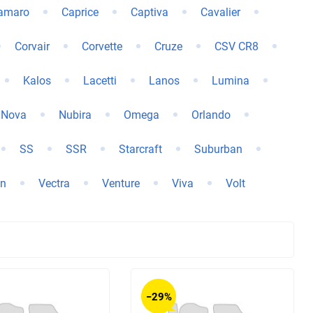
amaro
Caprice
Captiva
Cavalier
Changan
Changhe
Corvair
Corvette
Cruze
CSV CR8
DKW
DS
Kalos
Lacetti
Lanos
Lumina
Daihatsu
Daimler
Nova
Nubira
Omega
Orlando
Derways
Dodge
SS
SSR
Starcraft
Suburban
FAW
FSO
n
Vectra
Venture
Viva
Volt
GAC
GMC
Hafei
Haima
HuangHai
Hudson
−29%
Isuzu
JAC