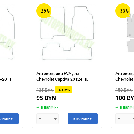
−29%
−33%
я
Автоковрики EVA для
Автоковр
6-2011
Chevrolet Captiva 2012-н.в.
Chevrolet
135 BYN
150 BYN
−40 BYN
95 BYN
100 B
В наличии
В налич
КОРЗИНУ
В КОРЗИНУ