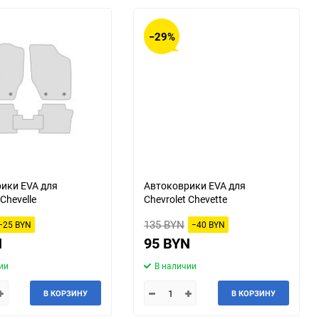
−29%
ики EVA для
Автоковрики EVA для
 Chevelle
Chevrolet Chevette
135 BYN
−25 BYN
−40 BYN
N
95 BYN
ии
В наличии
В КОРЗИНУ
В КОРЗИНУ