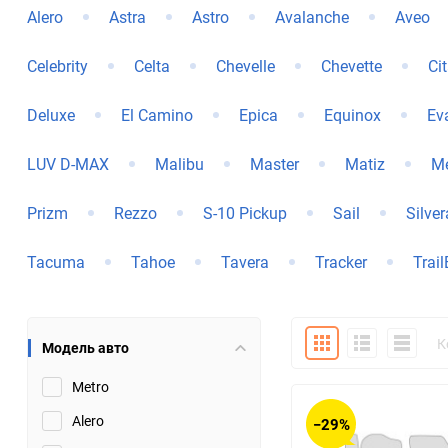
Alero
Astra
Astro
Avalanche
Aveo
Bugatti
Cadillac
Celebrity
Celta
Chevelle
Chevette
Ci
Chery
Chevrolet
Deluxe
El Camino
Epica
Equinox
Ev
DW Hower
Dacia
LUV D-MAX
Malibu
Master
Matiz
Me
Datsun
De Tomaso
Prizm
Rezzo
S-10 Pickup
Sail
Silve
DongFeng
Doninvest
Tacuma
Tahoe
Tavera
Tracker
Trail
Ferrari
Fiat
Geely
Genesis
Плитка
Подробно
Компакт
К
Модель авто
Hanomag
Haval
Metro
Alero
−29%
Hummer
Hyundai