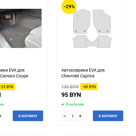
−29%
ики EVA для
Автоковрики EVA для
t Camaro Coupe
Chevrolet Caprice
135 BYN
−25 BYN
−40 BYN
N
95 BYN
ии
В наличии
В КОРЗИНУ
В КОРЗИНУ