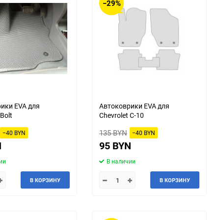
−29%
ики EVA для
Автоковрики EVA для
 Bolt
Chevrolet C-10
135 BYN
−40 BYN
−40 BYN
N
95 BYN
ии
В наличии
В КОРЗИНУ
В КОРЗИНУ