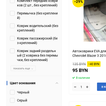
Комплект передних коври
−29%
ков (2 шт., без креплений)
Перемычка (без креплени
й)
Коврик водительский (без
креплений)
Коврик пассажирский (бе
з креплений)
Коврик задний раздельн
Автоковрики EVA дл
ый (2 коврика без перемы
Chevrolet Blazer 3 20
чки, без креплений)
135 BYN
−40 BYN
показать еще
95 BYN
В наличии
Цвет основания
В 
Черный
Серый