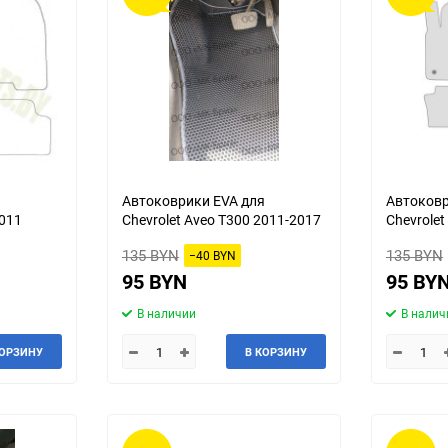
Talbot
Tatra
Toyota
Trabant
Wanderer
Willys
ЗИЛ
ЗиС
я
Автоковрики EVA для
Автоковр
2011
Chevrolet Aveo T300 2011-2017
Chevrolet 
ТагАЗ
УАЗ
135 BYN
135 BYN
−40 BYN
95 BYN
95 BY
В наличии
В налич
КОРЗИНУ
В КОРЗИНУ