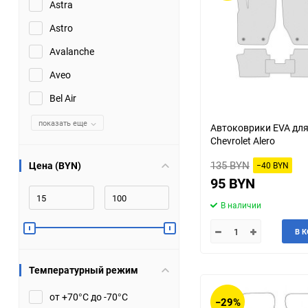
Astra
JMC
Jaguar
Astro
Avalanche
Lamborghini
Lancia
Aveo
Lincoln
Luxgen
Bel Air
Maserati
показать еще
Maybach
Автоковрики EVA дл
Chevrolet Alero
Metrocab
Mitsubishi
135 BYN
Цена (BYN)
−40 BYN
95 BYN
Opel
PUCH
В наличии
Porsche
Proton
В 
Rover
SEAT
Температурный режим
ShuangHuan
Skoda
от +70°С до -70°С
−29%