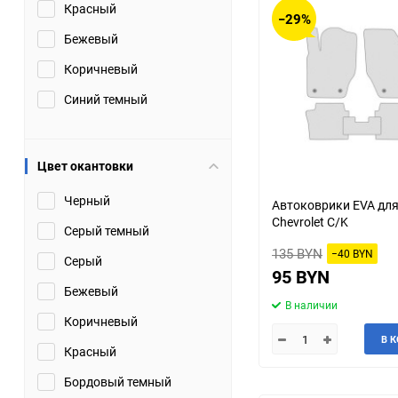
Красный
−29%
Бежевый
Коричневый
Синий темный
Цвет окантовки
Черный
Автоковрики EVA дл
Chevrolet C/K
Серый темный
135 BYN
−40 BYN
Серый
95 BYN
Бежевый
В наличии
Коричневый
В 
Красный
Бордовый темный