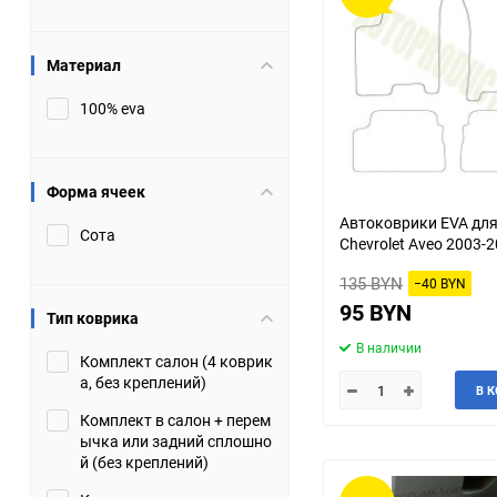
Suzuki
TATA
Материал
Tianye
Tofas
100% eva
Volkswagen
Volvo
Форма ячеек
Zotye
ЗАЗ
Автоковрики EVA дл
Сота
Chevrolet Aveo 2003-
Москвич
СМЗ
135 BYN
−40 BYN
95 BYN
Тип коврика
В наличии
Комплект салон (4 коврик
а, без креплений)
В 
Комплект в салон + перем
ычка или задний сплошно
й (без креплений)