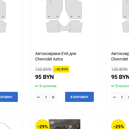
Jeep
Jinbei
90
150
Land Rover
Landwind
MG
MINI
Mercedes-Benz
Mazda
я
Автоковрики EVA для
Автоковр
Chevrolet Astra
Chevrolet
Mitsuoka
Morgan
135 BYN
135 BYN
−40 BYN
95 BYN
95 BY
Packard
Peugeot
В наличии
В налич
Ravon
Renault
КОРЗИНУ
В КОРЗИНУ
Saab
Saturn
Smart
SsangYong
−29%
−29%