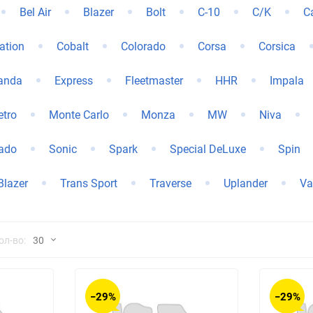
Bel Air
Blazer
Bolt
C-10
C/K
C
Chana
ChangFeng
tation
Cobalt
Colorado
Corsa
Corsica
Chrysler
Citroen
anda
Express
Fleetmaster
HHR
Impala
Dadi
Daewoo
tro
Monte Carlo
Monza
MW
Niva
DeLorean
Delage
rado
Sonic
Spark
Special DeLuxe
Spin
Eagle
Excalibur
Blazer
Trans Sport
Traverse
Uplander
Va
Ford
Foton
Geo
Great Wall
но
ол-во:
30
Hawtai
Honda
30
−29%
−29%
Infiniti
Iran Khodro
60