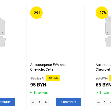
−29%
−27%
я
Автоковрики EVA для
Автоковр
Chevrolet Celta
Chevrolet
135 BYN
90 BYN
−40 BYN
95 BYN
65 BY
В наличии
В налич
КОРЗИНУ
В КОРЗИНУ