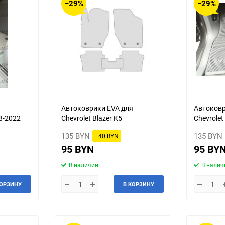
−29%
−29%
я
Автоковрики EVA для
Автоковр
18-2022
Chevrolet Blazer K5
Chevrolet
135 BYN
135 BYN
−40 BYN
95 BYN
95 BY
В наличии
В налич
КОРЗИНУ
В КОРЗИНУ