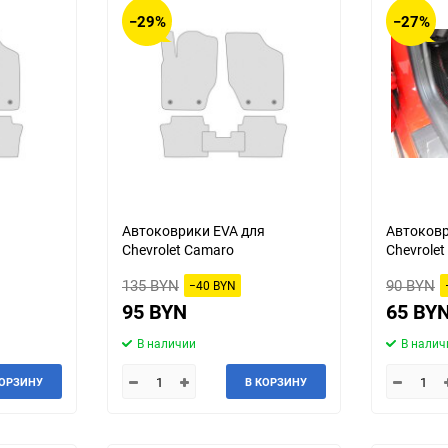
−29%
−27%
я
Автоковрики EVA для
Автоковр
Chevrolet Camaro
Chevrole
135 BYN
90 BYN
−40 BYN
95 BYN
65 BY
В наличии
В налич
КОРЗИНУ
В КОРЗИНУ