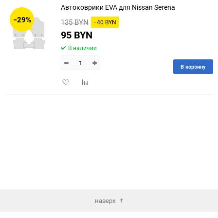
Автоковрики EVA для Nissan Serena
30
−29%
135 BYN
−40 BYN
60
95 BYN
В наличии
90
В корзину
150
Добавить
Добавить
в
к
избранное
сравнению
наверх