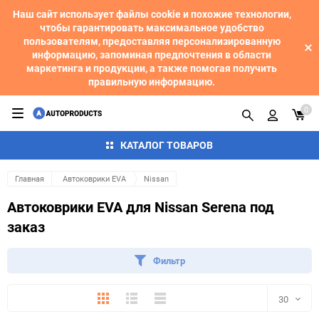
Наш сайт использует файлы cookie и похожие технологии,
чтобы гарантировать максимальное удобство
пользователям, предоставляя персонализированную
информацию, запоминая предпочтения в области
маркетинга и продукции, а также помогая получить
правильную информацию.
0
КАТАЛОГ ТОВАРОВ
Главная
Автоковрики EVA
Nissan
Автоковрики EVA для Nissan Serena под
заказ
Фильтр
Плитка
Подробно
Компактно
30