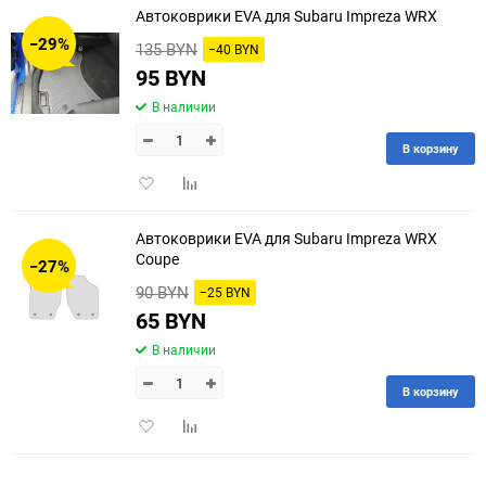
Автоковрики EVA для Subaru Impreza WRX
30
−29%
135 BYN
−40 BYN
60
95 BYN
В наличии
90
В корзину
150
Добавить
Добавить
в
к
избранное
сравнению
Автоковрики EVA для Subaru Impreza WRX
Coupe
−27%
90 BYN
−25 BYN
65 BYN
В наличии
В корзину
Добавить
Добавить
в
к
избранное
сравнению