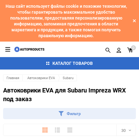
Наш сайт использует файлы cookie и похожие технологии,
чтобы гарантировать максимальное удобство
пользователям, предоставляя персонализированную
информацию, запоминая предпочтения в области
маркетинга и продукции, а также помогая получить
правильную информацию.
0
КАТАЛОГ ТОВАРОВ
Главная
Автоковрики EVA
Subaru
Автоковрики EVA для Subaru Impreza WRX
под заказ
Фильтр
Плитка
Подробно
Компактно
30