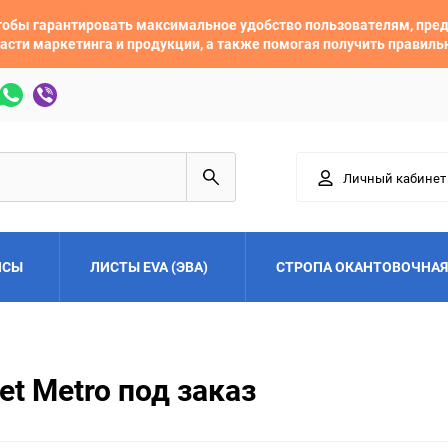
 чтобы гарантировать максимальное удобство пользователям, пр
асти маркетинга и продукции, а также помогая получить правил
Личный кабинет
ЙСЫ
ЛИСТЫ EVA (ЭВА)
СТРОПА ОКАНТОВОЧНАЯ
Adler
Alfa Romeo
et Metro под заказ
Audi
Austin
Buick
BYD