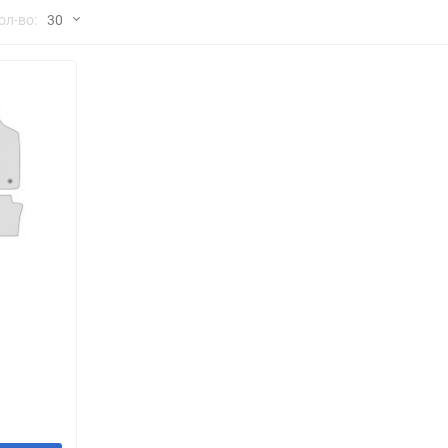
но
ол-во:
30
Chana
ChangFeng
30
Chrysler
Citroen
60
Dadi
Daewoo
90
DeLorean
Delage
150
Eagle
Excalibur
Ford
Foton
я
Geo
Great Wall
Hawtai
Honda
Infiniti
Iran Khodro