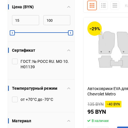
Плитка
Подробно
Компакт
К
Цена (BYN)
Bugatti
Cadillac
Chery
Chevrolet
−29%
DW Hower
Dacia
Сертификат
Datsun
De Tomaso
ГОСТ: № РОСС RU. МО 10.
Н01139
DongFeng
Doninvest
Ferrari
Fiat
Температурный режим
Автоковрики EVA дл
Chevrolet Metro
Geely
Genesis
от +70°С до -70°С
135 BYN
−40 BYN
Hanomag
Haval
95 BYN
Материал
В наличии
Hummer
Hyundai