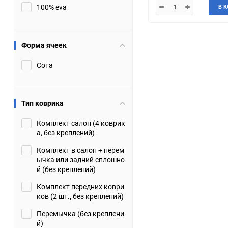
100% eva
В 
JMC
Jaguar
Lamborghini
Lancia
Форма ячеек
Сота
Lincoln
Luxgen
Maserati
Maybach
Тип коврика
Metrocab
Mitsubishi
Комплект салон (4 коврик
а, без креплений)
Opel
PUCH
Комплект в салон + перем
ычка или задний сплошно
Porsche
Proton
й (без креплений)
Комплект передних коври
Rover
SEAT
ков (2 шт., без креплений)
Перемычка (без креплени
ShuangHuan
Skoda
й)