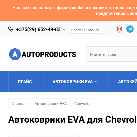
Наш сайт использует файлы cookie и похожие технологии,
предпочтения в обл
+375(29) 652-49-83
Обратный звонок
ПРАЙС
АВТОКОВРИКИ EVA
АВТОКЕ
Главная
Автоковрики EVA
Chevrolet
AC
Acura
Автоковрики EVA для Chevrol
Asia
Aston Martin
Bentley
BMW