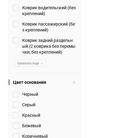
Коврик водительский (без
Suzuki
TATA
креплений)
Tianye
Tofas
Коврик пассажирский (бе
з креплений)
Volkswagen
Volvo
Коврик задний раздельн
ый (2 коврика без перемы
чки, без креплений)
Zotye
ЗАЗ
показать еще
Москвич
СМЗ
Цвет основания
Черный
Серый
Красный
Бежевый
Коричневый