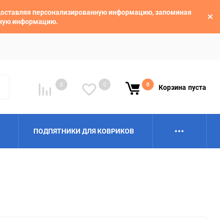
едоставляя персонализированную информацию, запоминая
ьную информацию.
0
0
0
Корзина
пуста
ПОДПЯТНИКИ ДЛЯ КОВРИКОВ
Alpina
Aro
BAIC
BelGee
Borgward
Brilliance